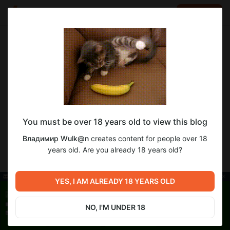
LOG IN
EN
Go to blog
Владимир Wulk@n
Jul 07 2025 11:40
SUBSCRIBE
YtDlpGUI - WULK@N
You must be over 18 years old to view this blog
YtDlpGUI
- это удобная графическая оболочка для
популярной консольной утилиты yt-dlp.exe, позволяющая
Владимир Wulk@n
creates content for people over 18
скачивать видео и аудио с различных интернет-ресурсов
years old. Are you already 18 years old?
без использования командной строки.
YES, I AM ALREADY 18 YEARS OLD
NO, I'M UNDER 18