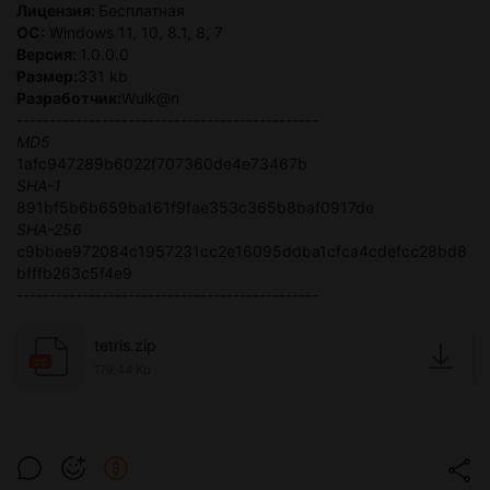
Лицензия:
Бесплатная
ОС:
Windows 11, 10, 8.1, 8, 7
Версия:
1.0.0.0
Размер:
331 kb
Разработчик:
Wulk@n
----------------------------------------------
MD5
1afc947289b6022f707360de4e73467b
SHA-1
891bf5b6b659ba161f9fae353c365b8baf0917de
SHA-256
c9bbee972084c1957231cc2e16095ddba1cfca4cdefcc28bd8
bfffb263c5f4e9
----------------------------------------------
tetris.zip
zip
179.44 Kb