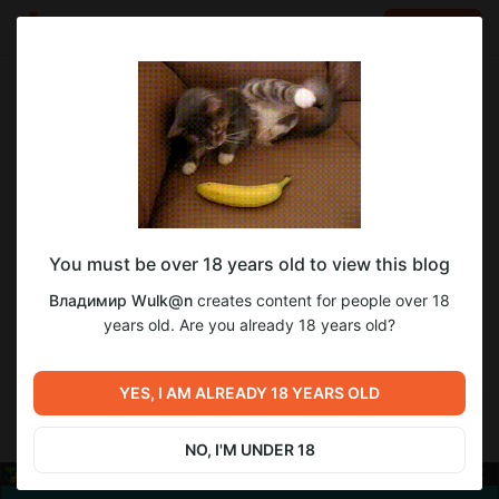
LOG IN
EN
Go to blog
Владимир Wulk@n
Jun 21 2023 14:32
SUBSCRIBE
Тетрис - WULK@N
You must be over 18 years old to view this blog
Тетрис
- это видеоигра, в которой игрок управляет
падающим блоком, который необходимо разместить на
Владимир Wulk@n
creates content for people over 18
игровом поле. Цель игры - заполнить все пространство
years old. Are you already 18 years old?
игрового поля блоками, избегая столкновений с другими
блоками или границами поля. Игра получила широкую
популярность в конце 1980-х и начале 1990-х годов
YES, I AM ALREADY 18 YEARS OLD
благодаря своей простой механике и увлекательному
геймплею.
NO, I'M UNDER 18