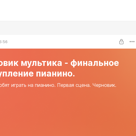
6:56
овик мультика - финальное
упление пианино.
юбят играть на пианино. Первая сцена. Черновик.