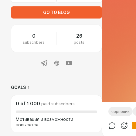
GO TO BLOG
0
26
subscribers
posts
GOALS
1
0
of
1 000
paid subscribers
черновик
Мотивация и возможности
повысятся.