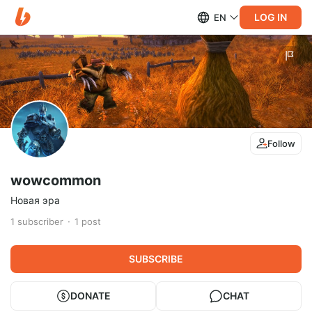
LOG IN
EN
Follow
wowcommon
Новая эра
1
subscriber
1
post
SUBSCRIBE
DONATE
CHAT