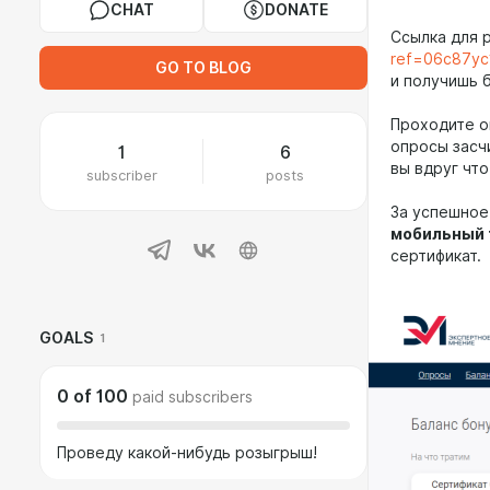
CHAT
DONATE
Ссылка для 
ref=06c87yc
GO TO BLOG
и получишь 
Проходите о
опросы засч
1
6
вы вдруг что
subscriber
posts
За успешное
мобильный
сертификат.
GOALS
1
0
of
100
paid subscribers
Проведу какой-нибудь розыгрыш!