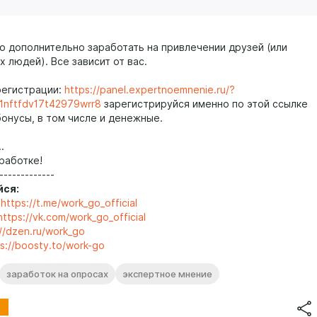
о дополнительно заработать на привлечении друзей (или
 людей). Все зависит от вас.
регистрации:
https://panel.expertnoemnenie.ru/?
1nftfdv17t42979wrr8
зарегистрируйся именно по этой ссылке
бонусы, в том числе и денежные.
.
работке!
-------------
ся:
-
https://t.me/work_go_official
https://vk.com/work_go_official
://dzen.ru/work_go
s://boosty.to/work-go
заработок на опросах
экспертное мнение