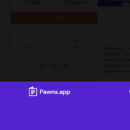
CHAT
DONATE
GO TO BLOG
1
6
subscriber
posts
Pawns.app -
интернет-тр
которые я у
проходят ро
можно вполн
Минималка 
GOALS
1
Как зарабо
1. Переходи
0
of
100
paid subscribers
получить бо
2. Устанавл
установить 
Проведу какой-нибудь розыгрыш!
заработка и 
начался пас