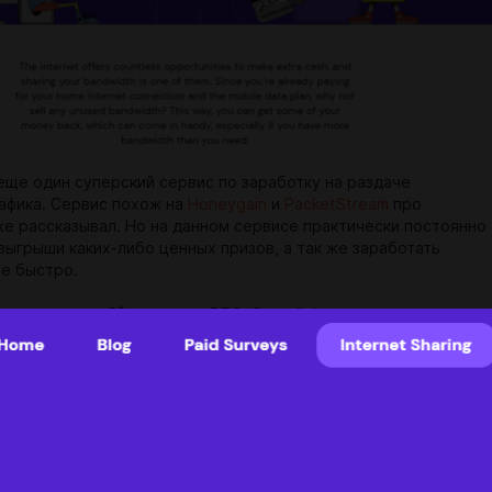
 еще один суперский сервис по заработку на раздаче
афика. Сервис похож на
Honeygain
и
PacketStream
про
же рассказывал. Но на данном сервисе практически постоянно
зыгрыши каких-либо ценных призов, а так же заработать
е быстро.
для вывода
: 5$, вывод на BTC (биткойн).
тать?
м по
ссылке
(переходите именно по этой ссылке, ведь можно
нус)
https://pawns.app/?r=114521
и регистрируемся.
иваем программу на ПК или мобильные устройства (можно
на все устройства что есть и тем самым увеличить скорость
доход). Запускаете программу, входите в аккаунт и вот
сивный доход.