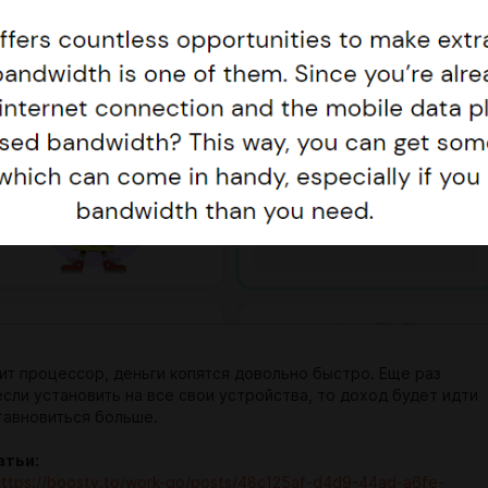
зит процессор, деньги копятся довольно быстро. Еще раз
сли установить на все свои устройства, то доход будет идти
тавновиться больше.
атьи:
https://boosty.to/work-go/posts/48c125af-d4d9-44ad-a6fe-