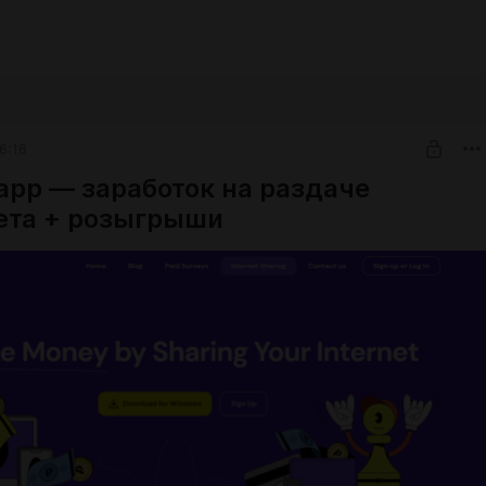
6:16
app — заработок на раздаче
ета + розыгрыши