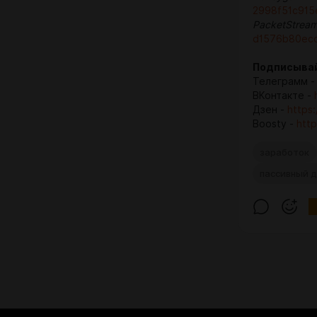
2998f51c915e
PacketStrea
d1576b80ecc
Подписывай
Телеграмм 
ВКонтакте -
Дзен -
https
Boosty -
http
заработок
пассивный 