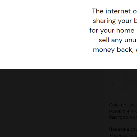
Софт не гру
говорю что е
быстрее и с
Похожие ст
Honeygain
-