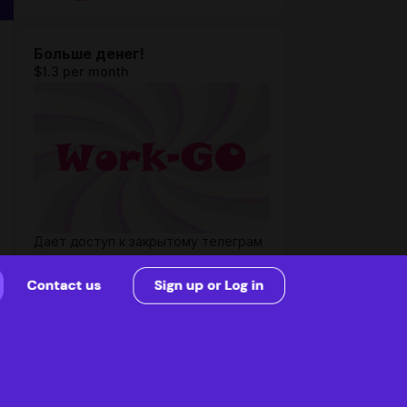
Больше денег!
$1.3 per month
Дает доступ к закрытому телеграм
каналу с помощью которого вы
приумножите свой доход в десятки
раз.
SUBSCRIBE