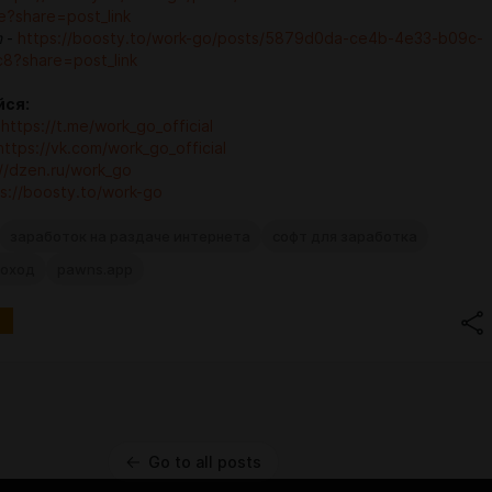
?share=post_link
m
-
https://boosty.to/work-go/posts/5879d0da-ce4b-4e33-b09c-
8?share=post_link
ся:
-
https://t.me/work_go_official
https://vk.com/work_go_official
://dzen.ru/work_go
s://boosty.to/work-go
заработок на раздаче интернета
софт для заработка
доход
pawns.app
Go to all posts