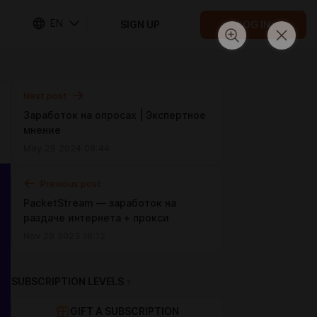
EN
SIGN UP
LOG IN
Next post
Заработок на опросах | Экспертное
мнение
May 28 2024 08:44
Previous post
PacketStream — заработок на
раздаче интернета + прокси
Nov 29 2023 16:12
SUBSCRIPTION LEVELS
1
GIFT A SUBSCRIPTION