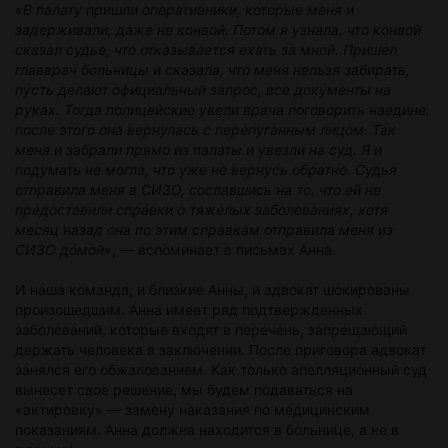
«В палату пришли оперативники, которые меня и
задерживали, даже не конвой. Потом я узнала, что конвой
сказал судье, что отказывается ехать за мной. Пришел
главврач больницы и сказала, что меня нельзя забирать,
пусть делают официальный запрос, все документы на
руках. Тогда полицейские увели врача поговорить наедине,
после этого она вернулась с перепуганным лицом. Так
меня и забрали прямо из палаты и увезли на суд. Я и
подумать не могла, что уже не вернусь обратно. Судья
отправила меня в СИЗО, сославшись на то, что ей не
предоставили справки о тяжелых заболеваниях, хотя
месяц назад она по этим справкам отправила меня из
СИЗО домой»
, — вспоминает в письмах Анна.
И наша команда, и близкие Анны, и адвокат шокированы
произошедшим. Анна имеет ряд подтвержденных
заболеваний, которые входят в перечень, запрещающий
держать человека в заключении. После приговора адвокат
занялся его обжалованием. Как только апелляционный суд
вынесет свое решение, мы будем подаваться на
«актировку» — замену наказания по медицинским
показаниям. Анна должна находится в больнице, а не в