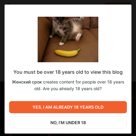
LOG IN
EN
Go to blog
Женский срок
May 02 08:47
SUBSCRIBE
Кому и как помогал Женский срок в
You must be over 18 years old to view this blog
апреле
Женский срок
creates content for people over 18 years
old. Are you already 18 years old?
YES, I AM ALREADY 18 YEARS OLD
NO, I'M UNDER 18