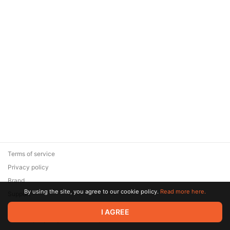
Terms of service
Privacy policy
Brand
By using the site, you agree to our cookie policy.
Read more here.
Support
© 2026 Zaya Solutions Limited. All rights reserved. All trademarks
I AGREE
are the property of their respective owners.