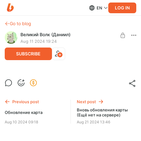
LOG IN
EN
Go to blog
Великий Волк (Даниил)
Aug 11 2024 19:24
SUBSCRIBE
Сегодня я занимался в основном
оптимизацией PVP арен. Кроме того, я
Level required:
изменил цвет одного ангара и
Devblog
переработал другой.
Previous post
Next post
Рескин-Оптимизация?
UNLOCK POST
Вновь обновления карты
Обновление карта
(Ещё нет на сервере)
Aug 10 2024 09:18
Aug 21 2024 13:46