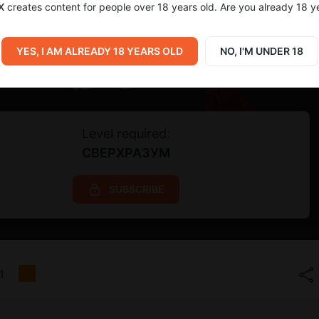
X
creates content for people over 18 years old. Are you already 18 y
YES, I AM ALREADY 18 YEARS OLD
NO, I'M UNDER 18
Level required:
СВЕРХРАЗУМ
SUBSCRIBE
1