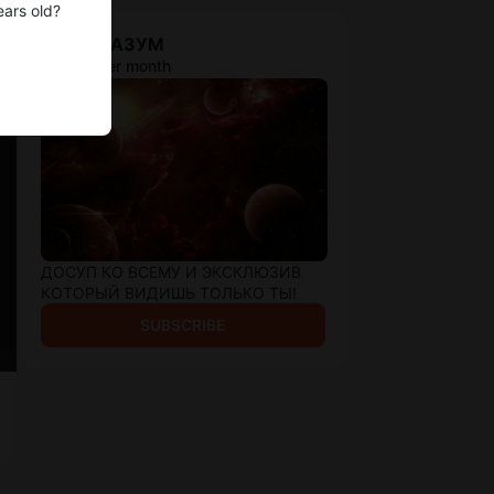
ears old?
СВЕРХРАЗУМ
$1 933 per month
ДОСУП КО ВСЕМУ И ЭКСКЛЮЗИВ
КОТОРЫЙ ВИДИШЬ ТОЛЬКО ТЫ!
SUBSCRIBE