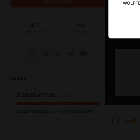
GO TO BLOG
WOLFFI
457
134
subscribers
posts
GOALS
1
$128.85
of
$129
raised
Ваша поддержка и моя мотивация )