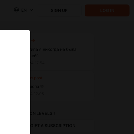
EN
SIGN UP
LOG IN
Next post
"Сфотай типа я никогда не была
стримершей":
Nov 14 2024 17:54
Previous post
Без фотошопа 🩷
Apr 14 2024 12:05
SUBSCRIPTION LEVELS
1
GIFT A SUBSCRIPTION