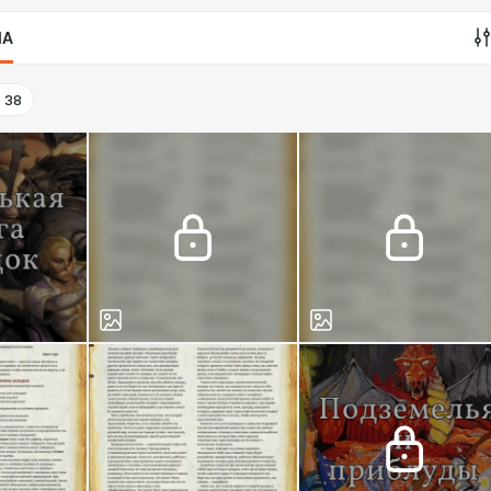
IA
o
38