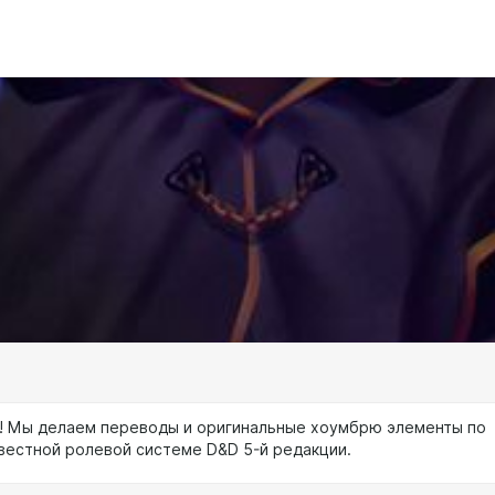
! Мы делаем переводы и оригинальные хоумбрю элементы по
вестной ролевой системе D&D 5-й редакции.