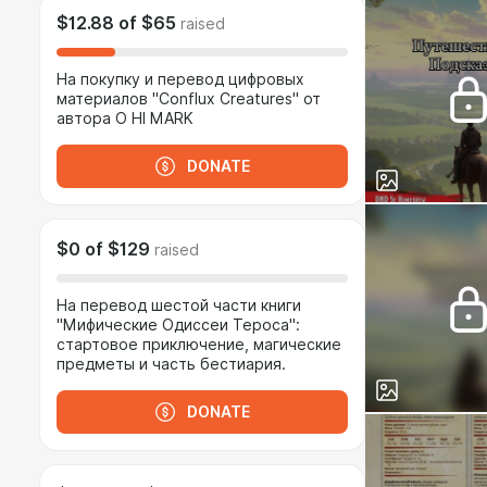
$12.88
of
$65
raised
На покупку и перевод цифровых
материалов "Conflux Creatures" от
автора O HI MARK
DONATE
$0
of
$129
raised
На перевод шестой части книги
"Мифические Одиссеи Тероса":
стартовое приключение, магические
предметы и часть бестиария.
DONATE