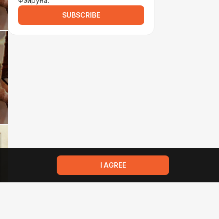
Фэйруна.
SUBSCRIBE
I AGREE