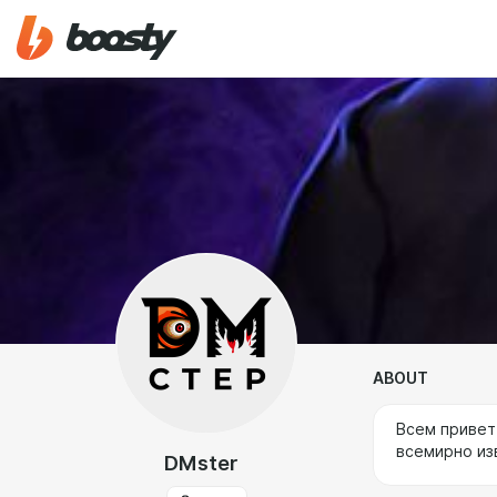
ABOUT
Всем привет
всемирно из
DMster