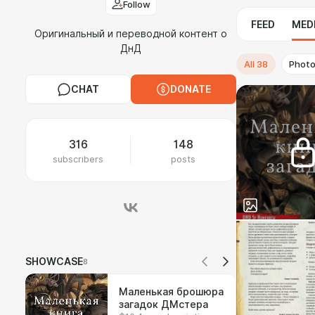
Follow
FEED
MED
Оригинальный и переводной контент о
ДнД
All
38
Phot
CHAT
DONATE
316
148
subscribers
posts
SHOWCASE
8
Маленькая брошюра
загадок ДМстера