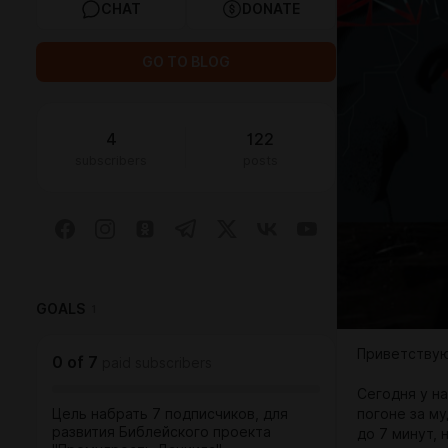
CHAT
DONATE
GO TO BLOG
4
122
subscribers
posts
GOALS
1
Приветствую
0
of
7
paid subscribers
Сегодня у н
Цель набрать 7 подписчиков, для
погоне за му
развития Библейского проекта
до 7 минут,