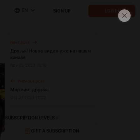
EN
SIGN UP
LOG IN
Next post
Друзья! Новое видео уже на нашем
канале
Nov 05 2023 16:16
Previous post
Мир вам, друзья!
Oct 27 2023 17:22
SUBSCRIPTION LEVELS
9
GIFT A SUBSCRIPTION