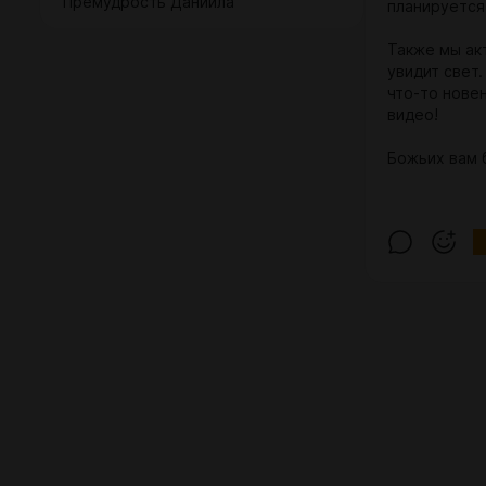
"Премудрость Даниила"
планируется
Также мы ак
увидит свет
что-то нове
видео!
Божьих вам 