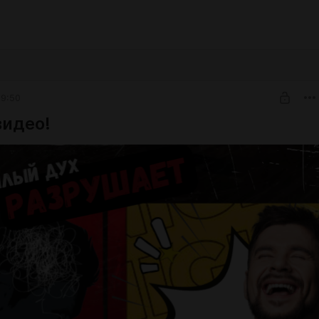
09:50
видео!