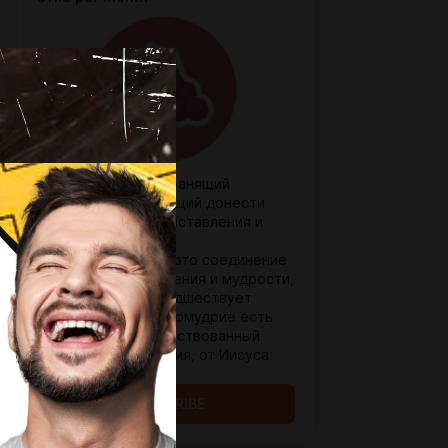
Бодрствующий и хранящий
заповеди. Помогающий донести
Божье ценности, наставления и
глубокие знания!
Cмиренномудрие - это соединение
двух качеств: смирения и мудрости,
ведь смирение предшествует
мудрость. Смиренномудрие есть
образ мыслей, заимствованный
всецело из Евангелия, от Иисуса
Христа.
SUBSCRIBE