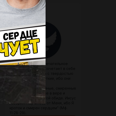
Кроткий
$22.2 per month
Кротость — это замечательное
качество, которое сочетает в себе
мягкость характера с твердостью
духа. Блаженны кроткие, ибо они
наследуют землю.
Кротки люди спокойные, смиренные
и скромные, простые в вере и
терпеливые ко всякой обиде. Иисус
говорил: Научитесь от Меня, ибо Я
кроток и смирен сердцем" (Мф.
11:28-29).