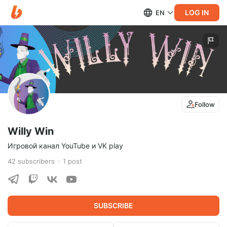
LOG IN
EN
Follow
Willy Win
Игровой канал YouTube и VK play
42
subscribers
1
post
SUBSCRIBE