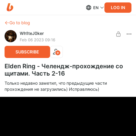
LOG IN
EN
Go to blog
Wh1teJ0ker
Feb 06 2023 09:16
SUBSCRIBE
Elden Ring - Челендж-прохождение со
щитами. Часть 2-16
Только недавно заметил, что предыдущие части
прохождения не загрузились) Исправляюсь)