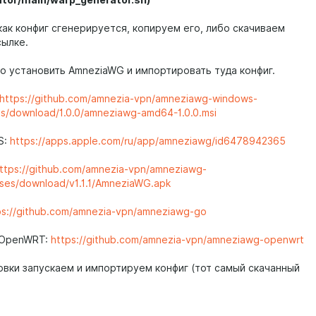
tor/main/warp_generator.sh)
как конфиг сгенерируется, копируем его, либо скачиваем
сылке.
о установить AmneziaWG и импортировать туда конфиг.
https://github.com/amnezia-vpn/amneziawg-windows-
ses/download/1.0.0/amneziawg-amd64-1.0.0.msi
S:
https://apps.apple.com/ru/app/amneziawg/id6478942365
ttps://github.com/amnezia-vpn/amneziawg-
ases/download/v1.1.1/AmneziaWG.apk
ps://github.com/amnezia-vpn/amneziawg-go
 OpenWRT:
https://github.com/amnezia-vpn/amneziawg-openwrt
овки запускаем и импортируем конфиг (тот самый скачанный