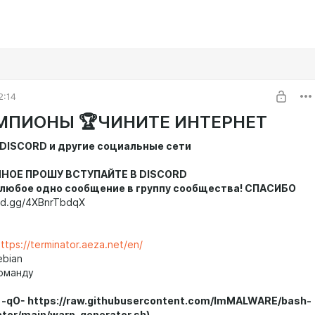
2:14
ЕМПИОНЫ 🏆ЧИНИТЕ ИНТЕРНЕТ
DISCORD и другие социальные сети
НОЕ ПРОШУ ВСТУПАЙТЕ В DISCORD
 любое одно сообщение в группу сообщества! СПАСИБО
ord.gg/4XBnrTbdqX
ttps://terminator.aeza.net/en/
bian
оманду
 -qO- https://raw.githubusercontent.com/ImMALWARE/bash-