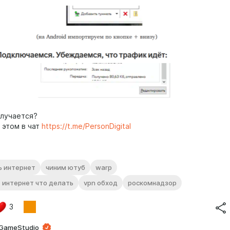
олучается?
 этом в чат
https://t.me/PersonDigital
ь интернет
чиним ютуб
warp
 интернет что делать
vpn обход
роскомнадзор
3
GameStudio