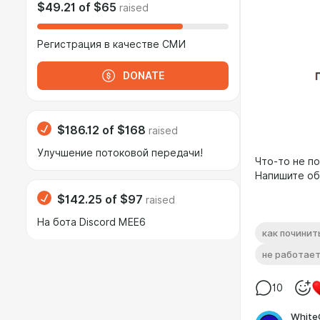
$49.21
of
$65
raised
Регистрация в качестве СМИ
DONATE
$186.12
of
$168
raised
Улучшение потоковой передачи!
Что-то не п
Напишите об
$142.25
of
$97
raised
На бота Discord MEE6
как починит
не работает
10
White