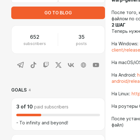
warp-genera
После того, 
GO TO BLOG
файлом по с
2 ШАГ
Теперь нужн
652
35
subscribers
posts
На Windows:
client/relea
На macOS/iO
На Android:
h
android/rele
GOALS
4
На Linux:
htt
3
of
10
На роутеры
paid subscribers
После устан
- To infinity and beyond!
файл)