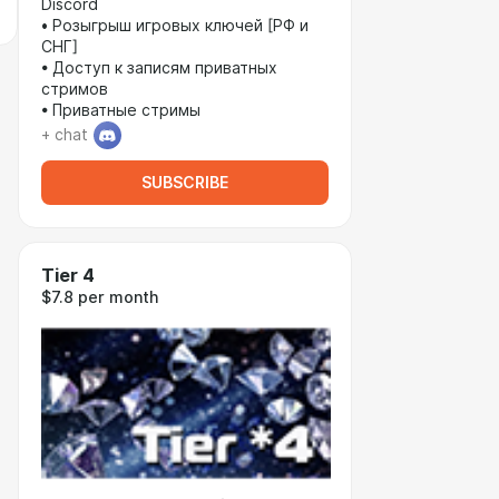
Discord
• Розыгрыш игровых ключей [РФ и
СНГ]
• Доступ к записям приватных
стримов
• Приватные стримы
+ chat
SUBSCRIBE
Tier 4
$7.8 per month