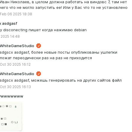
Иван Николаев, в целом должна работать на виндовс 7, там нет
чего что не могло запустить ее! Или у Вас что то не установлено
Feb 06 2025 18:38
x asdgasf
у disconecting пишет когда нажимаю debian
 2025 14:48
WhiteGameStudio
sdgscx asdgasf, более новые посты опубликованы ушлепки
ложат переодически раз на раз не приходится
Oct 30 2025 16:12
WhiteGameStudio
sdgscx asdgasf, можешь генерировать на других сайтов файл
Oct 30 2025 16:13
vwwwwwww