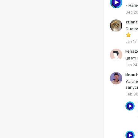
- Нап
Dec 26
ztlant
Спаси
Jan 17
Fenaz
цвет!
Jan 24
Иван 
Устан
запус
Feb 06