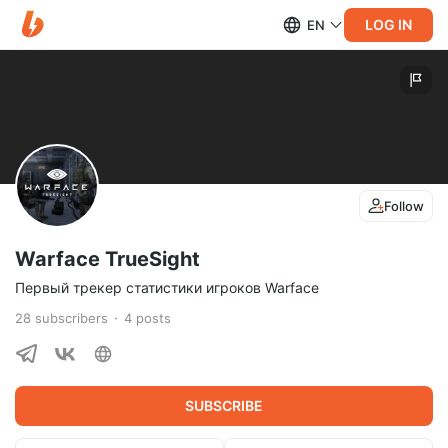
LOG IN
EN
Follow
Warface TrueSight
Первый трекер статистики игроков Warface
28
subscribers
4
posts
SUBSCRIBE