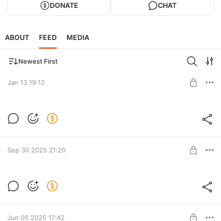
DONATE
CHAT
ABOUT
FEED
MEDIA
Newest First
Jan 13 19:12
Обновили клановые страницы на сайте
Level required:
Ежемесячная подписка
Sep 30 2025 21:20
SUBSCRIBE
Рейтинги по РМ — уже на сайте
Level required:
Ежемесячная подписка
SUBSCRIBE
Jun 05 2025 17:42