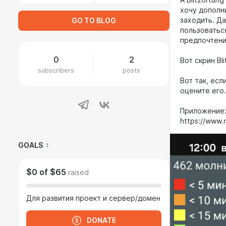
А Blitzortun
хочу дополн
заходить. Да
GO TO BLOG
пользоваться
предпочтени
0
2
Вот скрин Bl
subscribers
posts
Вот так, ес
оцените его.
Приложение
https://www.r
GOALS
1
$0
of
$65
raised
Для развития проект и сервер/домен
DONATE