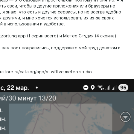
g App — это базовый и простенький, поэтому и понятно. А я
ить свои, чтобы в другие приложения или браузеры не
, я знаю, что есть и другие сервисы, но не всегда удобно
 другими, и мне хочется использовать их из-за своих
й в использовании и удобстве.
itzortung app (1 скрин всего) и Метео Студия (4 скрина).
ли вам пост понравились, поддержите мой труд донатом и
:
ustore.ru/catalog/app/ru.wfllive.meteo.studio