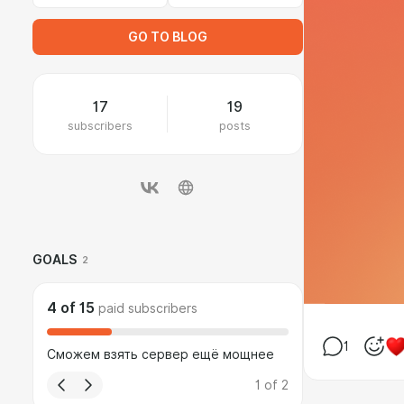
GO TO BLOG
17
19
subscribers
posts
GOALS
2
4
of
15
paid subscribers
1
Сможем взять сервер ещё мощнее
1
of
2