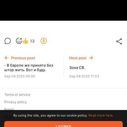
13
Previous post
Next post
- В Европе же принято без
Зона СВ.
штор жить. Вот и буду.
Sep 06 2025 06:30
Sep 08 2025 11:03
Terms of service
Privacy policy
Brand
By using the site, you agree to our cookie policy.
Read more here.
Support
© 2026 Zaya Solutions Limited. All rights reserved. All trademarks
I AGREE