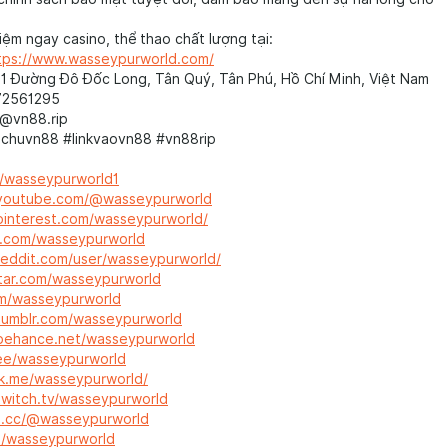
hiệm ngay casino, thể thao chất lượng tại:
tps://www.wasseypurworld.com/
/21 Đường Đô Đốc Long, Tân Quý, Tân Phú, Hồ Chí Minh, Việt Nam
972561295
n@vn88.rip
chuvn88 #linkvaovn88 #vn88rip
m/wasseypurworld1
.youtube.com/@wasseypurworld
pinterest.com/wasseypurworld/
o.com/wasseypurworld
reddit.com/user/wasseypurworld/
atar.com/wasseypurworld
y/m/wasseypurworld
tumblr.com/wasseypurworld
behance.net/wasseypurworld
r.ee/wasseypurworld
ink.me/wasseypurworld/
twitch.tv/wasseypurworld
sta.cc/@wasseypurworld
me/wasseypurworld