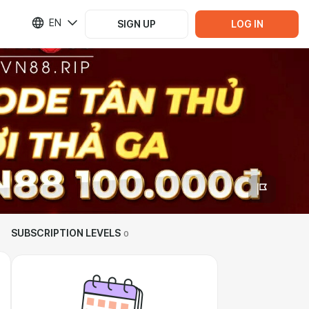
EN
SIGN UP
LOG IN
SUBSCRIPTION LEVELS
0