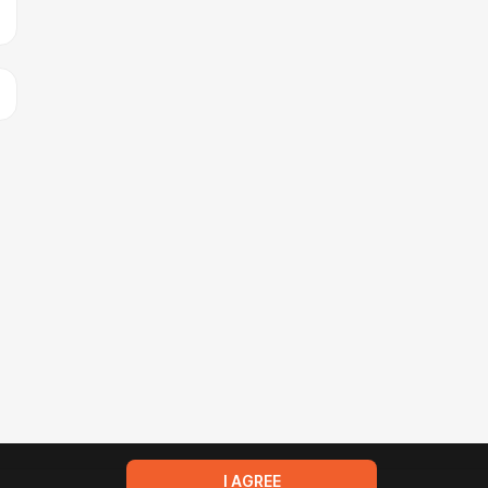
I AGREE