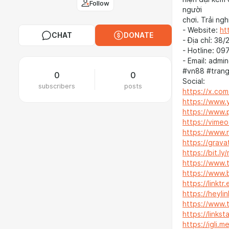
Follow
người
chơi. Trải ng
- Website:
ht
CHAT
DONATE
- Địa chỉ: 38
- Hotline: 0
- Email: admi
#vn88 #trang
0
0
Social:
subscribers
posts
https://x.co
https://www
https://www.
https://vime
https://www.
https://grav
https://bit.l
https://www.
https://www.
https://linkt
https://heyl
https://www.
https://link
https://igli.