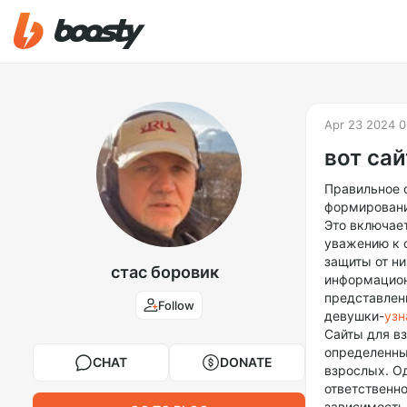
Apr 23 2024 0
вот сай
Правильное 
формировании
Это включает
уважению к с
защиты от н
стас боровик
информацион
представлени
Follow
девушки-
узн
Сайты для в
определенны
CHAT
DONATE
взрослых. О
ответственно
зависимость