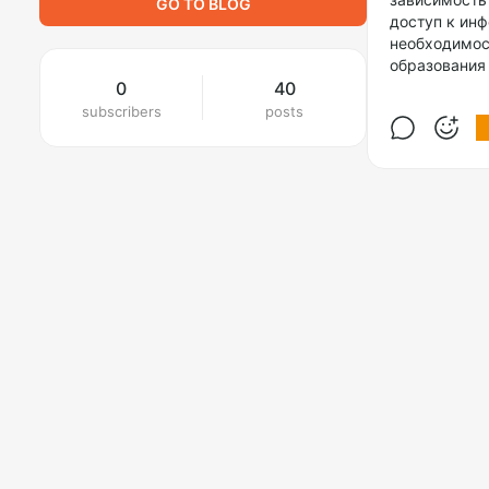
GO TO BLOG
доступ к инф
необходимос
образования 
0
40
subscribers
posts