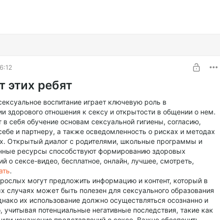
6:12
т этих ребят
сексуальное воспитание играет ключевую роль в
 здорового отношения к сексу и открытости в общении о нем.
 в себя обучение основам сексуальной гигиены, согласию,
ебе и партнеру, а также осведомленность о рисках и методах
их. Открытый диалог с родителями, школьные программы и
ные ресурсы способствуют формированию здоровых
й о сексе-видео, бесплатное, онлайн, лучшее, смотреть,
ать
.
зрослых могут предложить информацию и контент, который в
х случаях может быть полезен для сексуального образования
днако их использование должно осуществляться осознанно и
, учитывая потенциальные негативные последствия, такие как
 или искажение представлений о сексе. Важно обеспечить