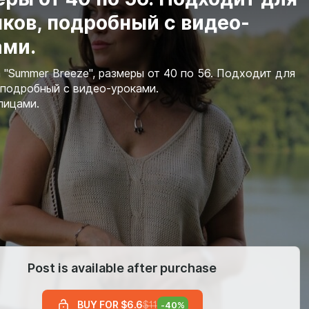
ков, подробный с видео-
ами.
 "Summer Breeze", размеры от 40 по 56. Подходит для
 подробный с видео-уроками.
пицами.
Post is available after purchase
BUY FOR $6.6
$11
-
40
%