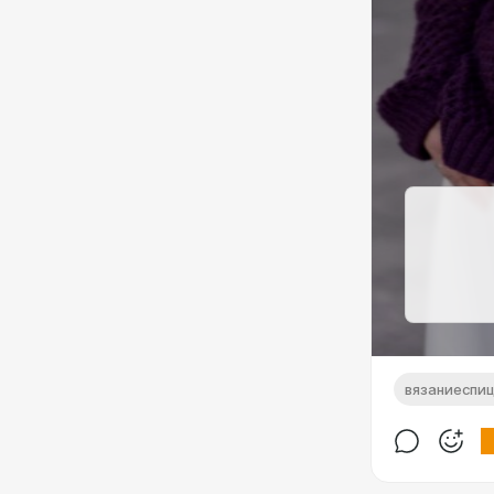
вязаниеспи