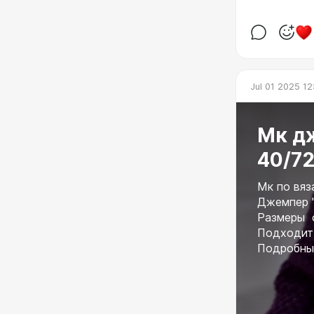
Jul 01 2025 12
Мк д
40/7
Мк по вя
Джемпер
Размеры о
Подходит 
Подробный