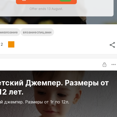
Offer ends 13 August.
мквязание
вязаниеспицами
2
емпер. Размеры от
12 лет.
й джемпер. Размеры от 1г по 12л.