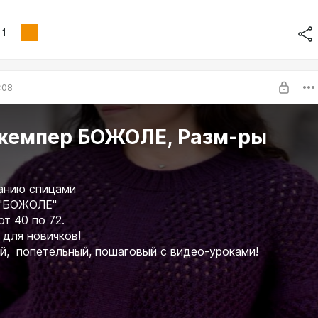
1
:08
жемпер БОЖОЛЕ, Разм-ры
2
занию спицами
 "БОЖОЛЕ"
т 40 по 72.
для новичков!
, попетельный, пошаговый с видео-уроками!