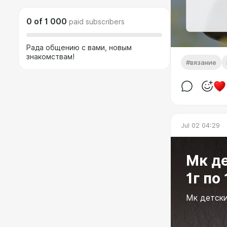
0
of
1 000
paid subscribers
Рада общению с вами, новым
знакомствам!
#вязание
Jul 02 04:29
Мк детский Дж
1г по 
Мк детски