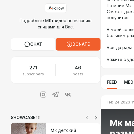
По моим Мк 
Follow
Свяжет даже
получится!
Подробные МК+видео,по вязанию
спицами для Вас.
В моей колл
большим ра
CHAT
DONATE
Всегда рада
Вяжите с уд
271
46
subscribers
posts
FEED
MED
Feb 24 2023 1
SHOWCASE
45
Мк ма
Мк детский
разме