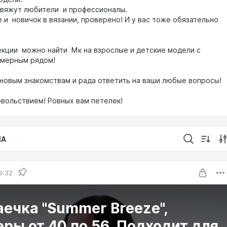
вяжут любители и профессионалы.
 и новичок в вязании, проверено! И у вас тоже обязательно
екции можно найти Мк на взрослые и детские модели с
змерным рядом!
 новым знакомствам и рада ответить на ваши любые вопросы!
овольствием! Ровных вам петелек!
IA
9:32
ечка "Summer Breeze",
ры от 40 по 56. Подходит для