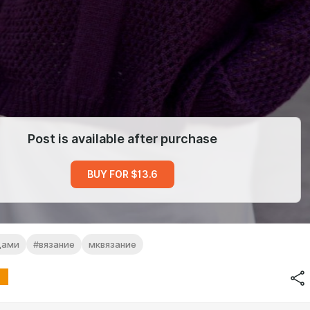
Post is available after purchase
BUY FOR $13.6
цами
#вязание
мквязание