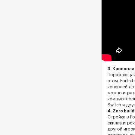
3. Кросспл
Поражающая 
этом. Fortni
консолей до
можно играт
компьютером,
Switch и дру
4. Zero buil
Стройка в F
скилла игро
другой игро
стреляет, с