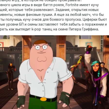
льную игру, в которой не обидно проигрывать?
ного цикла игры в виде баттл рояля, Fortnite имеет кучу
щей, которые тебя развлекают. Задания, открытия новых
 ивенты, новые фановые пушки. А еще за любой матч, что бы
, ты получишь кучу очков для боевого пропуска. Циферки бьют
вые уровни БП и скины заставляют тебя забыть о поражении и
еть как выглядит k-pop танец на скине Питера Гриффина.