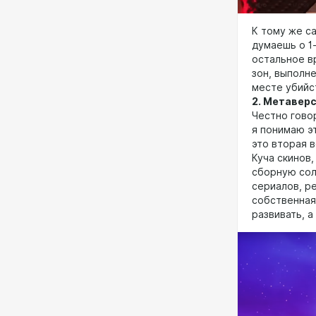
К тому же с
думаешь о 1
остальное в
зон, выполн
месте убийс
2. Метавер
Честно говор
я понимаю эт
это вторая 
Куча скинов
сборную соля
сериалов, р
собственная
развивать, 