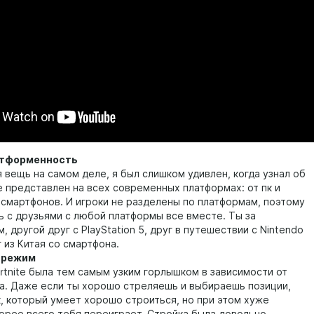
атформенность
вещь на самом деле, я был слишком удивлен, когда узнал об
te представлен на всех современных платформах: от пк и
 смартфонов. И игроки не разделены по платформам, поэтому
ь с друзьями с любой платформы все вместе. Ты за
 другой друг с PlayStation 5, друг в путешествии с Nintendo
г из Китая со смартфона.
d режим
ortnite была тем самым узким горлышком в зависимости от
ка. Даже если ты хорошо стреляешь и выбираешь позиции,
к, который умеет хорошо строиться, но при этом хуже
корее всего тебя переиграет. Стройка была довольно