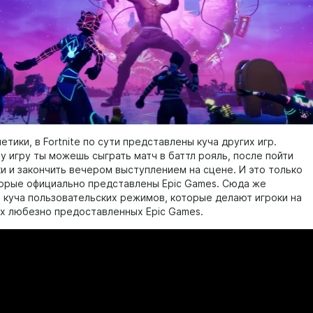
тики, в Fortnite по сути представлены куча других игр.
у игру ты можешь сыграть матч в баттл рояль, после пойти
ки и закончить вечером выступлением на сцене. И это только
орые официально представлены Epic Games. Сюда же
 куча пользовательских режимов, которые делают игроки на
х любезно предоставленных Epic Games.