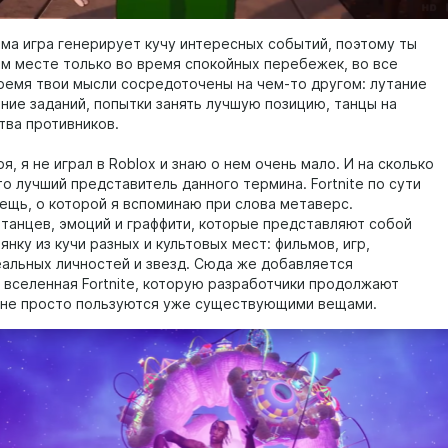
ама игра генерирует кучу интересных событий, поэтому ты
-м месте только во время спокойных перебежек, во все
ремя твои мысли сосредоточены на чем-то другом: лутание
ение заданий, попытки занять лучшую позицию, танцы на
тва противников.
с
я, я не играл в Roblox и знаю о нем очень мало. И на сколько
о лучший представитель данного термина. Fortnite по сути
вещь, о которой я вспоминаю при слова метаверс.
, танцев, эмоций и граффити, которые представляют собой
нку из кучи разных и культовых мест: фильмов, игр,
еальных личностей и звезд. Сюда же добавляется
 вселенная Fortnite, которую разработчики продолжают
а не просто пользуются уже существующими вещами.