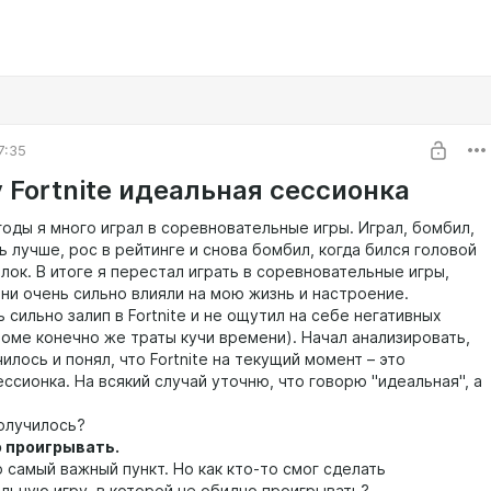
7:35
 Fortnite идеальная сессионка
годы я много играл в соревновательные игры. Играл, бомбил,
ь лучше, рос в рейтинге и снова бомбил, когда бился головой
лок. В итоге я перестал играть в соревновательные игры,
они очень сильно влияли на мою жизнь и настроение.
ь сильно залип в Fortnite и не ощутил на себе негативных
роме конечно же траты кучи времени). Начал анализировать,
чилось и понял, что Fortnite на текущий момент – это
ссионка. На всякий случай уточню, что говорю "идеальная", а
получилось?
о проигрывать.
 самый важный пункт. Но как кто-то смог сделать