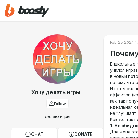
Feb 25 2024 1
Почему
В школьные 
учился играт
в новый пото
потому что 
И вот я очен
Хочу делать игры
эффектов (к
как так полу
Follow
идеальная се
не "лучшая".
делаю игры
Как же так 
1. Не обидн
Для меня это
CHAT
DONATE