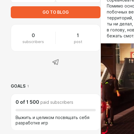
соревновате
Помимо основ
побочных ве
GO TO BLOG
территорий,
ты ни делал
в голову, но
0
1
бежать смотр
subscribers
post
GOALS
1
0
of
1 500
paid subscribers
Выжить и целиком посвящать себя
разработке игр