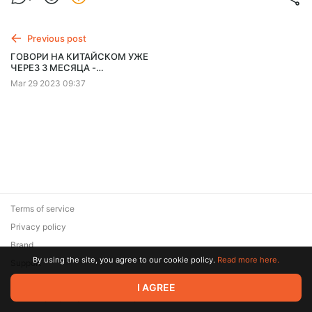
Previous post
ГОВОРИ НА КИТАЙСКОМ УЖЕ
ЧЕРЕЗ 3 МЕСЯЦА -
Контрольный урок 1 темы
Mar 29 2023 09:37
Terms of service
Privacy policy
Brand
By using the site, you agree to our cookie policy.
Read more here.
Support
© 2026 Zaya Solutions Limited. All rights reserved. All trademarks
I AGREE
are the property of their respective owners.