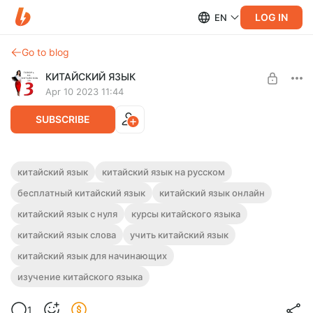
LOG IN
EN
Go to blog
КИТАЙСКИЙ ЯЗЫК
Apr 10 2023 11:44
SUBSCRIBE
ГОВОРИ НА КИТАЙСКОМ УЖЕ ЧЕРЕЗ 3
китайский язык
китайский язык на русском
МЕСЯЦА - 8 УРОК
бесплатный китайский язык
китайский язык онлайн
Level required:
Базовый уровень
Учимся правильно говорить время на китайском
китайский язык с нуля
курсы китайского языка
языке.Когда встретимся в который час.
UNLOCK POST
китайский язык слова
учить китайский язык
Через сколько минут начнётся урок и так далее🤗
китайский язык для начинающих
изучение китайского языка
1