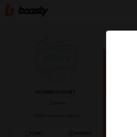
Sep 03 2025 
Удалё
непол
опыт
vvvaaacccinart
От ВАС: г
Follow
аналитики
особенно
Работа мечты здесь!
CHAT
DONATE