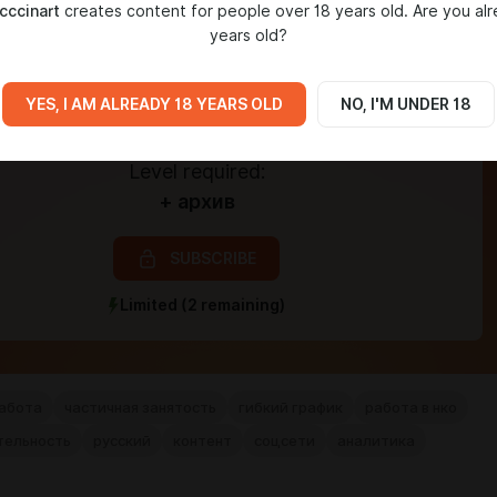
cccinart
creates content for people over 18 years old. Are you al
years old?
YES, I AM ALREADY 18 YEARS OLD
NO, I'M UNDER 18
Level required:
+ архив
SUBSCRIBE
Limited (2 remaining)
работа
частичная занятость
гибкий график
работа в нко
тельность
русский
контент
соцсети
аналитика