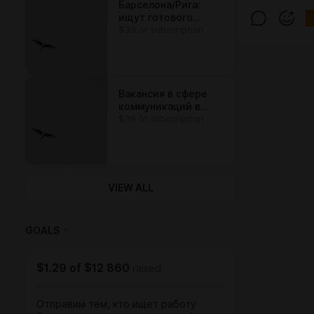
Барселона/Рига:
ищут готового
$39 or subscription
улучшать контент
компании по
законам контент-
маркетинга
Вакансия в сфере
коммуникаций в
$39 or subscription
Москве
VIEW ALL
GOALS
1
$1.29
of
$12 860
raised
Отправим тем, кто ищет работу