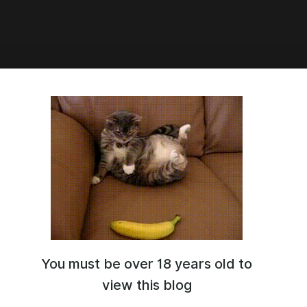
20:52
нная работа (гибкий график,
ная занятость): НКО ищет
ного SMM
рамотный русский, портфолио, опыт от 3 лет, навыки
, владение инструментами таргетинга, понимание
ст
You must be over 18 years old to
view this blog