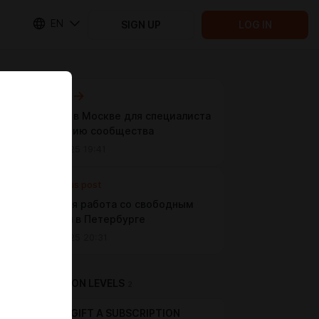
EN
SIGN UP
LOG IN
Next post
Вакансия в Москве для специалиста
по развитию сообщества
Sep 04 2025 19:41
Previous post
Удалённая работа со свободным
графиком в Петербурге
Sep 03 2025 20:31
SUBSCRIPTION LEVELS
2
GIFT A SUBSCRIPTION