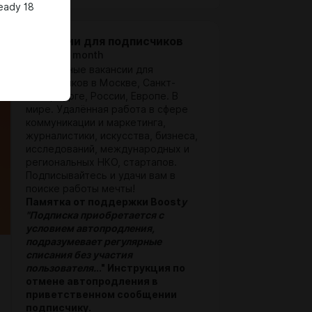
ready 18
Вакансии для подписчиков
$205 per month
Интересные вакансии для
подписчиков в Москве, Санкт-
Петербурге, России, Европе. В
мире. Удалённая работа в сфере
коммуникации и маркетинга,
журналистики, искусства, бизнеса,
исследований, международных и
региональных НКО, стартапов.
Подписывайтесь и удачи вам в
поиске работы мечты!
Памятка от поддержки Boost
y
"Подписка
приобретается с
условием автопродления,
подразумевает регулярные
списания без участия
пользователя.
.." Инструкция по
отмене автопродления в
приветственном сообщении
подписчику.