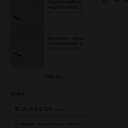
Барселона/Рига:
ищут готового
$39 or subscription
улучшать контент
компании по
законам контент-
маркетинга
Вакансия в сфере
коммуникаций в
$39 or subscription
Москве
VIEW ALL
GOALS
1
$1.28
of
$12 773
raised
Отправим тем, кто ищет работу