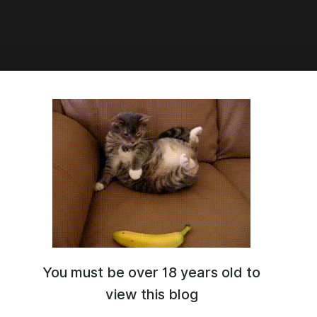
0:22
нная работа для
коязычных: предлагают
гать европейскому
овательному проекту в
етинге и продажах
You must be over 18 years old to
мение работать с
 отчётами; умение общаться, вести переписку; знание
view this blog
ных