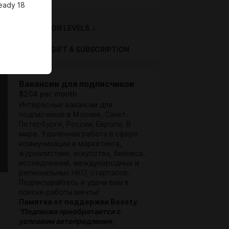
ready 18
SUBSCRIPTION LEVELS
2
GIFT A SUBSCRIPTION
Вакансии для подписчиков
$204 per month
Интересные вакансии для
подписчиков в Москве, Санкт-
Петербурге, России, Европе. В
мире. Удалённая работа в сфере
коммуникации и маркетинга,
журналистики, искусства, бизнеса,
исследований, международных и
региональных НКО, стартапов.
Подписывайтесь и удачи вам в
поиске работы мечты!
Памятка от поддержки Boost
y
"Подписка
приобретается с
условием автопродления,