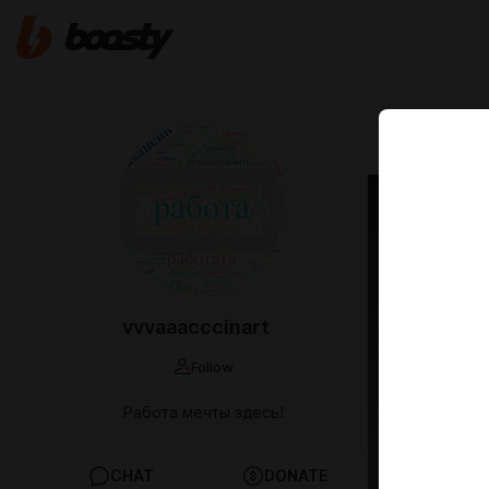
Nov 16 2025 2
Удалё
русс
помо
vvvaaacccinart
образ
Follow
марк
Работа мечты здесь!
От ВАС: у
цифрами и
современ
CHAT
DONATE