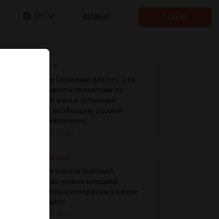
EN
SIGN UP
LOG IN
Next post
Вакансия в Германии для тех, кто
готов управлять проектами по
реновации жилья (отличный
немецкий необходим, родной
русский желателен)
Nov 17 2025 09:45
Previous post
Удалённая работа (русский,
английский): нужен младший
координатор с интересом к сфере
искусства/etc
Nov 14 2025 16:10