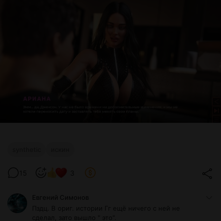
synthetic
искин
15
3
Евгений Симонов
Пздц. В ориг. истории Гг ещё ничего с ней не
сделал, зато вышло " это".