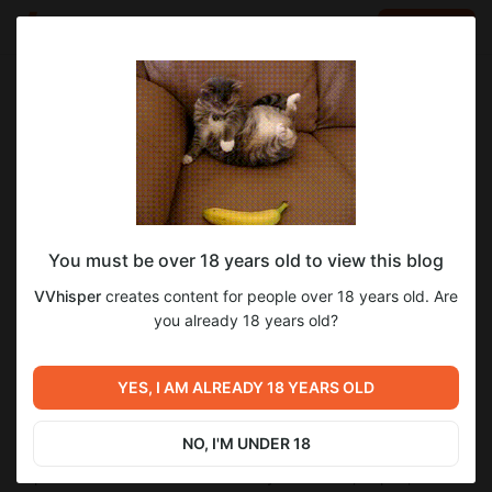
LOG IN
EN
Go to blog
VVhisper
Jun 14 2024 21:19
SUBSCRIBE
The Synthetic / ИскИн Эпизод 3 —
You must be over 18 years old to view this blog
Побочная история
VVhisper
creates content for people over 18 years old. Are
Вышло обновление. Скачать можно из
темы игры
на
you already 18 years old?
Острове наслаждений.
Добавлена побочная история «Behind the Camera / За
кадром» (Только NTR).
YES, I AM ALREADY 18 YEARS OLD
Я добавил необходимость ввода имени персонажа при
старте побочной истории, т.к. оно используется в диалогах.
В оригинале такого не было, из-за чего, при упоминании
NO, I'M UNDER 18
имени персонажа отображался пробел. В диалогах русской
версии склоняется лишь имя по-умолчанию, Аарон,