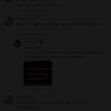
и еще глянь эту игру
Time Heals игра прикольная )
Jun 27 2024 12:38
Power_Play
бро а что там по этой игре там когда выйдет версия
?
Aug 09 2024 16:37
VVhisper
Power_Play,
Не знаю, пока прогресс готовности 4 эпизода по
состоянию на 5 августа выглядит так.
Aug 09 2024 16:47
1
Power_Play
ясно спасибо что у тебя есть там по новым
переводам ?