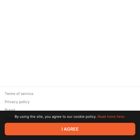
Terms of service
Privacy policy
Brand
By using the site, you agree to our cookie policy.
Read more here.
Support
© 2026 Zaya Solutions Limited. All rights reserved. All trademarks
I AGREE
are the property of their respective owners.