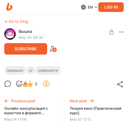
LOG IN
EN
Go to blog
Вышка
May 05 08:30
SUBSCRIBE
Создание фешн-дизайна с помощью ИИ
воркшоп
ui
нейросети
[Интенсив]
Level required:
3
Практикум
Пошаговая методика создания фешн-дизайна с ИИ
SUBSCRIBE
Previous post
Next post
Онлайн-консультация с
Теория кино [Практический
юристом в формате
курс]
«вопрос–ответ»
May 04 11:06
May 07 12:12