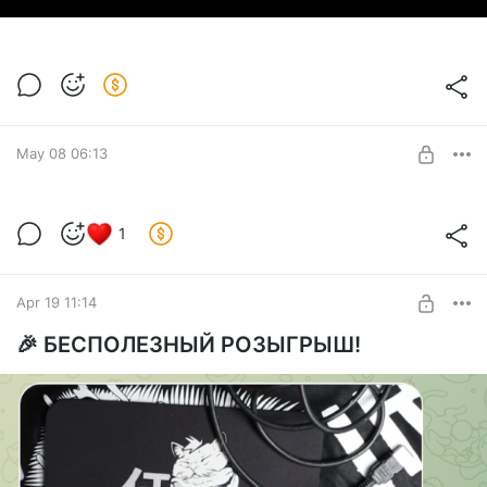
May 08 06:13
LIVE bander 08 09 26
1
Level required:
Broken Doll
Apr 19 11:14
SUBSCRIBE
🎉 БЕСПОЛЕЗНЫЙ РОЗЫГРЫШ!