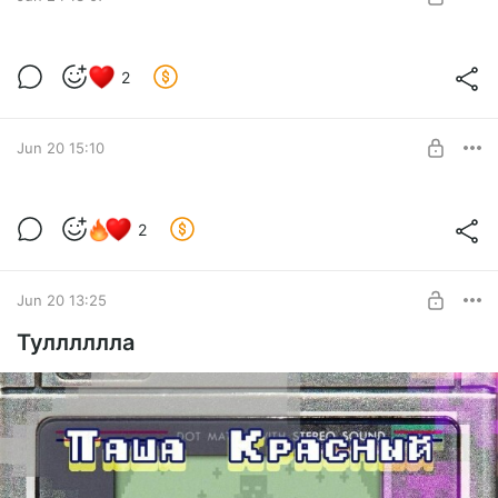
SUBSCRIBE
Не верь не верь не верь
2
Level required:
Forchi Bleep
Jun 20 15:10
SUBSCRIBE
Nuclear Mushroom Boom - ЧИПТЮН SURF
2
[live]
Level required:
Broken Doll
SUBSCRIBE
Jun 20 13:25
Тулллллла