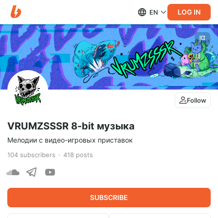
LOG IN
EN
Follow
VRUMZSSSR 8-bit музыка
Мелодии с видео-игровых приставок
104
subscribers
418
posts
SUBSCRIBE