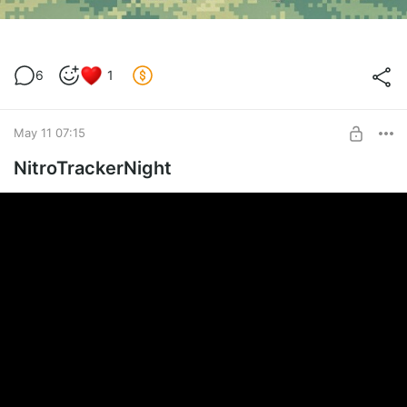
6
1
May 11 07:15
NitroTrackerNight