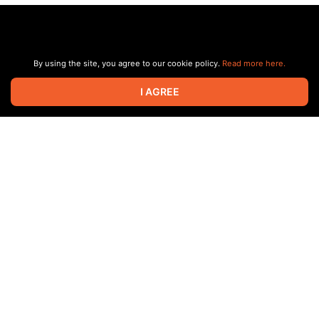
By using the site, you agree to our cookie policy.
Read more here.
I AGREE
Все самые актуальные новинки 8-бит и ЧИПТЮН сцены!
ТАЙМ:
0:00
Приветы
0:17
nivi — Digital Nightmares
https://nivi49.bandcamp.com/album/digital-nightmares
1:04
l_qcy — shift
https://bleeplove.bandcamp.com/album/shift
Show more