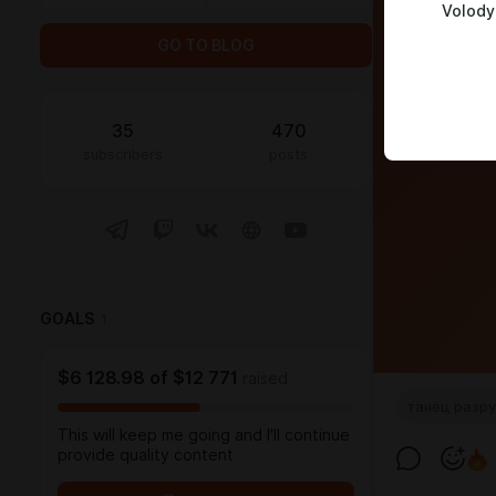
Volody
GO TO BLOG
35
470
subscribers
posts
GOALS
1
$6 128.98
of
$12 771
raised
танец разру
This will keep me going and I'll continue
provide quality content