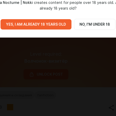
a Nocturne | Nokki
creates content for people over 18 years old.
already 18 years old?
YES, I AM ALREADY 18 YEARS OLD
NO, I'M UNDER 18
Level required:
Волчонок-визитёр
UNLOCK POST
шения и созидания
fanfiction
3