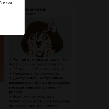
 Are you
Волчонок-визитёр
$1.28 per month
✦
Ранний доступ к артам.
На 2-4
недели раньше, чем в галереях.
✦ HD-версии публичных рисунков.
✦ Ранний доступ к фанфикам.
✦
Доступ к новым страницам
комикса на недели и даже целые
месяцы раньше публичного
релиза.
✦ Возможность участия в
приватных розыгрышах и аукционах
на ючевые места в комиксе