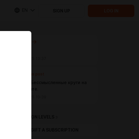
EN
SIGN UP
LOG IN
Next post
Эпилог
Dec 15 2025 13:37
Previous post
Глава 15. Бессмысленные круги на
циферблате.
Dec 14 2025 10:39
SUBSCRIPTION LEVELS
3
GIFT A SUBSCRIPTION