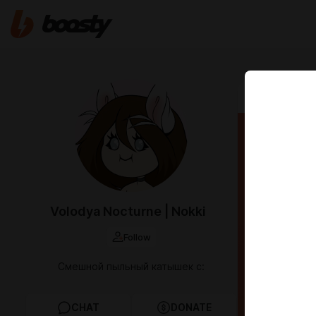
Dec 15 2025 1
Глава
Volodya Nocturne | Nokki
Follow
Смешной пыльный катышек с:
CHAT
DONATE