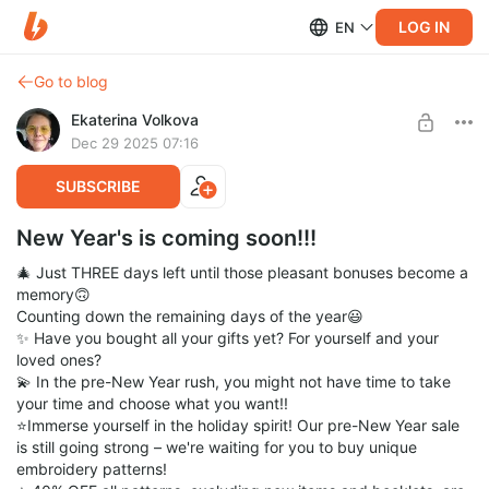
LOG IN
EN
Go to blog
Ekaterina Volkova
Dec 29 2025 07:16
SUBSCRIBE
New Year's is coming soon!!!
🎄 Just THREE days left until those pleasant bonuses become a
memory🙃
Counting down the remaining days of the year😃
✨ Have you bought all your gifts yet? For yourself and your
loved ones?
💫 In the pre-New Year rush, you might not have time to take
your time and choose what you want!!
⭐Immerse yourself in the holiday spirit! Our pre-New Year sale
is still going strong – we're waiting for you to buy unique
embroidery patterns!