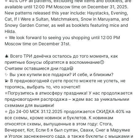
⭐ 40% OFF all patterns, excluding new items and booklets, are
available until 12:00 PM Moscow time on December 31, 2025.
New patterns released this year include: Haystacks, Evening,
Cat, If I Were a Sultan, Matchmakers, Snow in Maruyama, and
Snowy Garden Corner, as well as booklets featuring mice and
Hilda.
⭐ We look forward to seeing you shopping until 12:00 PM
Moscow time on December 31st.
🎄 Всего ТРИ денёчка осталось до того момента, как
приятные бонусы обратятся в воспоминание🙃
Считаем оставшиеся дни года😃
✨ Вы уже купили все подарки? И себе, и близким?
💫 В предновогодней суете просто можете не успеть, не
торопясь, выбрать то, что хочется!!
⭐Погрузитесь в атмосферу праздника! У нас продолжается
предновогодняя распродажа – ждем вас за уникальными
схемами для вышивки!
⭐ До 24-00 МСК 31.12.2025 продолжается СКИДКА 40% на
все схемы, кроме новинок и буклетов. К новинкам
относятся схемы, выпущенные в этом году: Стога,
Вечереет, Кот, Если б я был султан, Свахи, Снег в Маруяме
и Уголок заснеженного сада, а также буклеты с мышками и