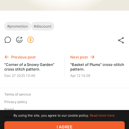
#promotion
#discount
Previous post
Next post
"Corner of a Snowy Garden"
"Basket of Plums" cross-stitch
cross stitch pattern.
pattern.
Dec 27 2025 13:46
Apr 12 14:26
Terms of service
Privacy policy
Brand
By using the site, you agree to our cookie policy.
Read more here.
Support
I AGREE
© 2026 Zaya Solutions Limited. All rights reserved. All trademarks