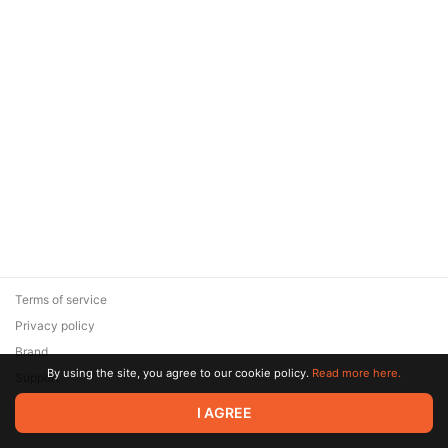
Terms of service
Privacy policy
Brand
By using the site, you agree to our cookie policy.
Read more here.
Support
© 2026 Zaya Solutions Limited. All rights reserved. All trademarks
I AGREE
are the property of their respective owners.