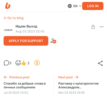
LOG IN
EN
Go to blog
Ищем Выход
Aug 03 2023 02:45
APPLY FOR SUPPORT
Новый выпуск программы "Все Так
Level required:
3
2
Плюс" - только для спонсоров
Донатор - уровень Котик
SUBSCRIBE
Previous post
Next post
Спасибо за добрые слова в
Разговор с культурологом
личных сообщениях
Александром
Архангельским
Jul 25 2023 14:02
Nov 03 2023 05:25