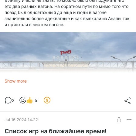
в Анапу и если не знать, то можно было бы подумать что
это два разных вагона. На обратном пути по мимо того что
поезд был одноэтажный да еще и люди в вагоне
значительно более адекватные и как выехали из Анапы так
и приехали в чистом вагоне.
Show more
2
5
Приехали мы в Анапу рано утром а заселение у нас было
Jul 16 2024 14:22
только в обед "гостиница" была в Витязево, отнесли вещи в
"гостиницу" и пошли гулять, сходили позавтракали в перво
Список игр на ближайшее время!
попавшееся заведение, тут я после Питера немного не