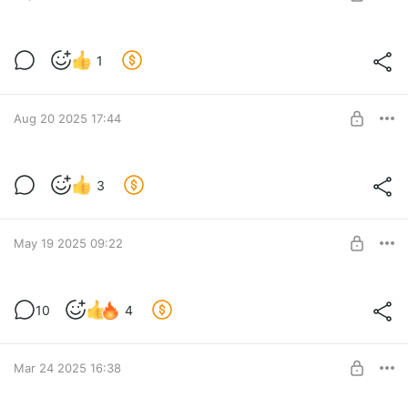
SUBSCRIBE
А что это у нас тут такое?
1
Level required:
Стартербуст
Aug 20 2025 17:44
SUBSCRIBE
Часть дела сделано.
3
Level required:
Стартербуст
May 19 2025 09:22
SUBSCRIBE
Карелия как всегда великолепна
10
4
Level required:
Стартербуст
Mar 24 2025 16:38
SUBSCRIBE