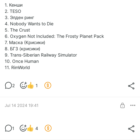
понял, практически весь общепит выполнен в стиле
1. Кенши
столовок с подносами, раздачей и т.д. было весьма не
2. TESO
привычно =)
3. Элден ринг
Но что точно объединяет весь общепит это еда, вкусную
4. Nobody Wants to Die
найти реально проблема, мы пол отпуска искали место где
5. The Crust
можно нормально поесть, при этом цена в столовках не
6. Oxygen Not Included: The Frosty Planet Pack
отличается практически от ресторанов.
7. Маска (Крисики)
8. БГ3 (крисики)
Это пример того какая еда бывает, цена при этом не
9. Trans-Siberian Railway Simulator
отличается от нормальных заведений.
10. Once Human
11. RimWorld
2
1
Jul 14 2024 19:41
Наконец то рыбалка!
1
4
Level required: