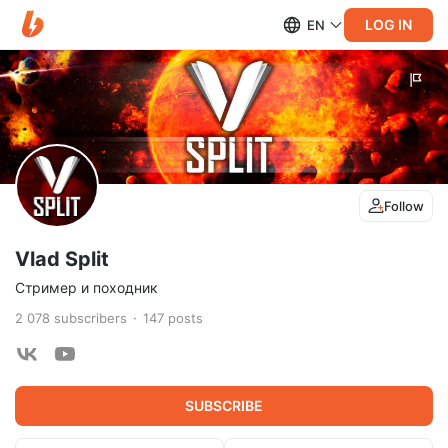
LOG IN
EN
Follow
Vlad Split
Стример и походник
2 078
subscribers
147
posts
SUBSCRIBE