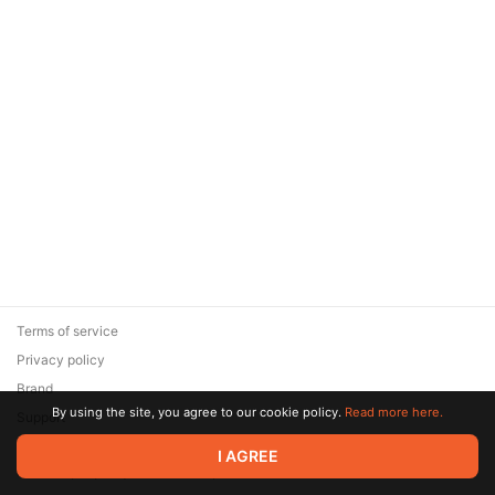
Terms of service
Privacy policy
Brand
By using the site, you agree to our cookie policy.
Read more here.
Support
© 2026 Zaya Solutions Limited. All rights reserved. All trademarks
I AGREE
are the property of their respective owners.