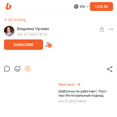
LOG IN
EN
Go to blog
Владлена Орлова
Oct 23 2023 18:37
SUBSCRIBE
Как чат GPT генерит нам сказки про
softskills по морфологии Проппа
Level required:
Работа
🦄 Как чат GPT генерит нам сказки про softskills по
морфологии Проппа
Next post
UNLOCK POST
🦄 Как мы масштабируем этот контент
Шаблоны не работают. Пост
🦄 Что дорабатывали/меняли
про Интегральный подход
Oct 27 2023 08:24