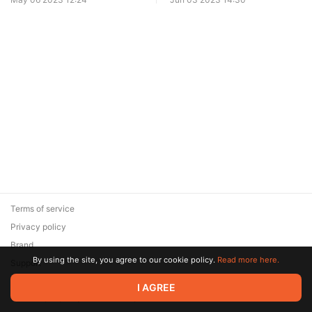
Вкусом
Terms of service
Privacy policy
Brand
By using the site, you agree to our cookie policy.
Read more here.
Support
© 2026 Zaya Solutions Limited. All rights reserved. All trademarks
I AGREE
are the property of their respective owners.