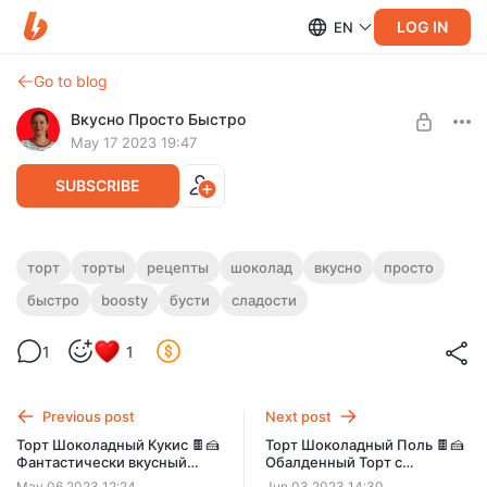
LOG IN
EN
Go to blog
Вкусно Просто Быстро
May 17 2023 19:47
SUBSCRIBE
Шоколадный торт "Амеретто" 🍫🍰
торт
торты
рецепты
шоколад
вкусно
просто
Простой и быстрый рецепт вкуснейшего
быстро
boosty
бусти
сладости
Level required:
торта без выпечки
Шоколадный торт НОВИНКА
1
1
Торт очень вкусный и нежный, имеет насыщенный
UNLOCK POST
шоколадный вкус с приятной ноткой Амаретто 💖
Previous post
Next post
Торт Шоколадный Кукис 🍫🍰
Торт Шоколадный Поль 🍫🍰
Фантастически вкусный
Обалденный Торт с
шоколадный торт
Насыщенным Шоколадным
May 06 2023 12:24
Jun 03 2023 14:30