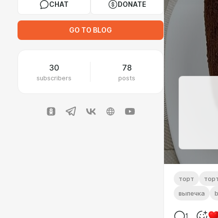
CHAT
DONATE
GO TO BLOG
30
78
subscribers
posts
торт
тор
выпечка
1