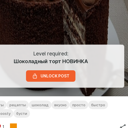
Level required:
Шоколадный торт НОВИНКА
UNLOCK POST
ты
рецепты
шоколад
вкусно
просто
быстро
boosty
бусти
1