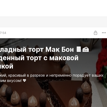
7:54
адный торт Мак Бон 🍫🍰
денный торт с маковой
нкой
кий, красивый в разрезе и непременно порадует ваших
оим вкусом! 💖