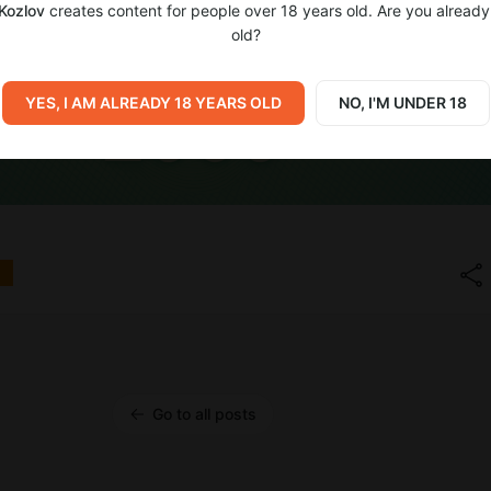
 Kozlov
creates content for people over 18 years old. Are you already
old?
YES, I AM ALREADY 18 YEARS OLD
NO, I'M UNDER 18
Go to all posts