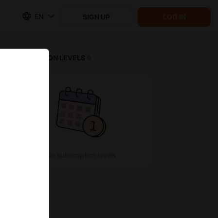
EN
SIGN UP
LOG IN
SUBSCRIPTION LEVELS
0
No subscription levels