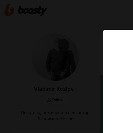
Nov 01 2025 1
Новый 
Новый проект
на разные п
Vladimir Kozlov
Follow
Писатель, режиссер и подкастер
Владимир Козлов