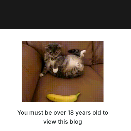
5:24
проект - подкаст "Беларусь-2000"
 - подкаст "Беларусь-2000" о 90-х годах в Беларуси. Ссылки
латформы - здесь:
https://www.vladimir-kozlov.com/Bel-2000.htm
You must be over 18 years old to
view this blog