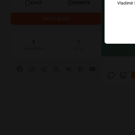
CHAT
DONATE
Vladimir
GO TO BLOG
3
1
subscribers
post