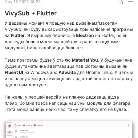
Nov 15 2022 18:23
VivySub + Flutter
У дадзены момант я працую над дызайнам/макетам
VivySub, які буду выкарыстоўваць пры напісання праграмы
на
Flutter
. Я вырашыў перайсці з
Electron
на Flutter, бо ён
дае куды больш магчымасцей для працы з націўнымі
модулямі, і мне падабаецца больш :)
Тэма праграмы будзе ў стылю
Material You
. У будучыні яна
будзе аўтаматычна адаптавацца пад сістэмны дызайн як
Fluent UI
на Windows або
Adwaita
для Gnome Linux. У цэлым
я не планую моцна змяняць выгляд з той версіі, што зараз у
адкрытым доступе.
На жаль, у першай версіі я не планую дадаваць відэа
плэяр, бо мне трэба напісаць націўны модуль для флатара,
і гэта можа заняць нейкі час, таму спачатку яго не будзе.