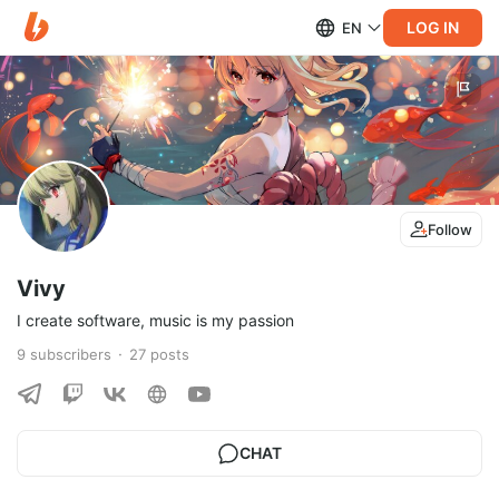
LOG IN
EN
Follow
Vivy
I create software, music is my passion
9
subscribers
27
posts
CHAT