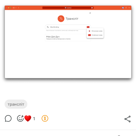
трансліт
1