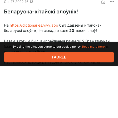
Oct 17 2022 16:13
Беларуска-кітайскі слоўнік!
На
https://dictionaries.vivy.app
быў дадзены кітайска-
беларускі слоўнік, ён складае каля
20
тысяч слоў!
Разам з гэтым былі выпраўленыя памылкі ў Граматычнай
базе, у некаторых словах адсутнічалі карэктныя табліцы,
By using the site, you agree to our cookie policy.
Read more here.
цяпер усе як мае быць.
I AGREE
Пастараюся зрабіць рэліз для Android у хуткім часе!