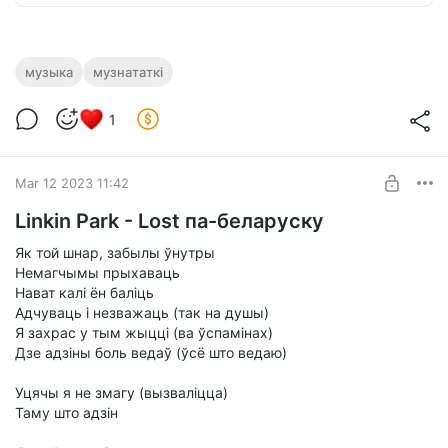
музыка
музнататкі
1
Mar 12 2023 11:42
Linkin Park - Lost па-беларуску
Як той шнар, забылы ўнутры
Немагчымы прыхаваць
Нават калі ён баліць
Адчуваць і незважаць (так на душы)
Я захрас у тым жыцці (ва ўспамінах)
Дзе адзіны боль ведаў (ўсё што ведаю)
Уцячы я не змагу (вызваліцца)
Таму што адзін