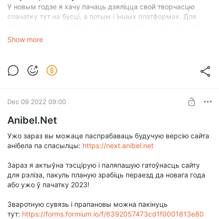
У новым годзе я хачу пачаць дзяліцца свой творчасцю
спачатку тут на бусці, а потым і іншых платформах. Для
пачатку планую запісваць відэа, як я граю на піяніна або
гітары нешта з таго, чаму я навучыўся за апошнія часы. А
Show more
потым мабыць і свае арыгінальныя кампазіцыі.
Дасягненні за 2022
Статыстыка па
vivy.app
сэрвісах. Слоўнікамі карыстаюцца
больш за
500
чалавек штомесяц. Дзякуй, што
карыстаецеся!
Dec 09 2022 09:00
Anibel.Net
Ужо зараз вы можаце паспрабаваць будучую версію сайта
анібела па спасылцы:
https://next.anibel.net
Зараз я актыўна тэсцірую і паляпашую гатоўнасць сайту
для рэліза, пакуль планую зрабіць пераезд да новага года
або ужо ў пачатку 2023!
Зваротную сувязь і прапановы можна пакінуць
тут:
https://forms.formium.io/f/6392057473cd1f0001813e80