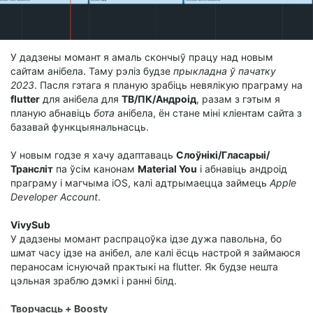
У дадзены момант я амаль скончыў працу над новым
сайтам анібела. Таму рэліз будзе
прыкладна ў пачатку
2023
. Пасля гэтага я планую зрабіць невялікую праграму на
flutter
для анібела для
ТВ/ПК/Андроід
, разам з гэтым я
планую абнавіць
бота
анібела, ён стане міні кліентам сайта з
базавай функцыянальнасць.
У новым годзе я хачу адаптаваць
Слоўнікі/Гласарыі/
Трансліт
па ўсім канонам
Material You
і абнавіць андроід
праграму і магчыма iOS, калі адтрымаецца займець
Apple
Developer Account
.
VivySub
У дадзены момант распрацоўка ідзе дужа павольна, бо
шмат часу ідзе на анібел, але калі ёсць настрой я займаюся
пераносам існуючай практыкі на flutter. Як будзе нешта
цэльная зраблю дэмкі і ранні білд.
Творчасць + Boosty