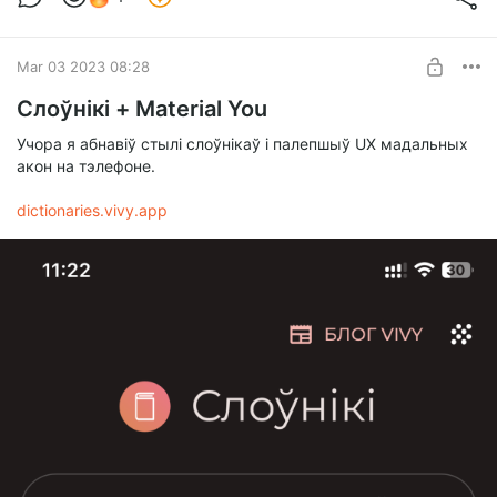
Mar 03 2023 08:28
Слоўнікі + Material You
Учора я абнавіў стылі слоўнікаў і палепшыў UX мадальных
акон на тэлефоне.
dictionaries.vivy.app