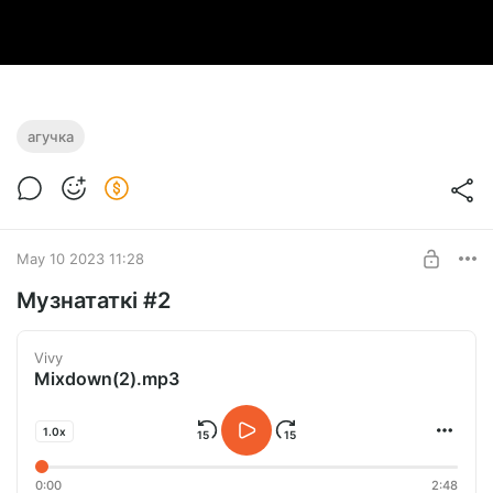
агучка
May 10 2023 11:28
Музнататкі #2
Vivy
Mixdown(2).mp3
1.0x
0:00
2:48