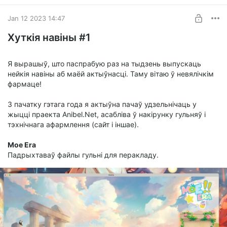
Jan 12 2023 14:47
Хуткія навіны #1
Я вырашыў, што паспрабую раз на тыдзень выпускаць
нейкія навіны аб маёй актыўнасці. Таму вітаю ў невялічкім
фармаце!
З пачатку гэтага года я актыўна пачаў удзельнічаць у
жыцці праекта Anibel.Net, асабліва ў накірунку гульняў і
тэхнічнага афармлення (сайт і іншае).
Moe Era
Падрыхтаваў файлы гульні для перакладу.