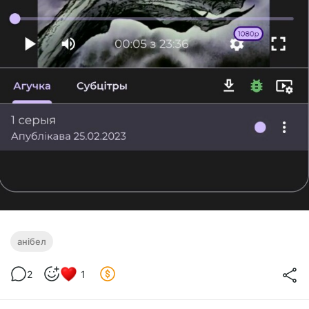
анібел
2
1