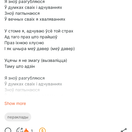
Я зноў разгубляюся
Ў думках сваіх і адчуваннях
Зноў паглынаюся
Ў вечных сваіх я хваляваннях
У стоме я, адчуваю ўсё той страх
Ад таго праз што прайшоў
Праз іхнюю хлусню
І як шчыра меў давер (меў давер)
Уцячы я не змагу (вызваліцца)
Таму што адзін
Я зноў разгубляюся
Ў думках сваіх і адчуваннях
Зноў паглынаюся
Ў вечных сваіх я хваляваннях
Show more
пераклады
1