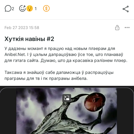
2
1
Feb 27 2023 15:58
Хуткія навіны #2
У дадзены момант я працую над новым плэерам для
Anibel.Net. І ў цэлым дапрацоўваю ўсе тое, што планаваў
для гэтага сайта. Думаю, што да красавіка рэлізнем плэер.
Таксама я знайшоў сабе дапаможца ў распрацоўцы
праграмы для тв і пк праграмы анібела.