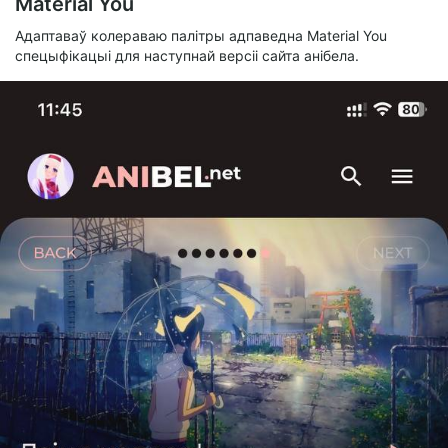
Material You
Адаптаваў колераваю палітры адпаведна Material You
спецыфікацыі для наступнай версіі сайта анібела.