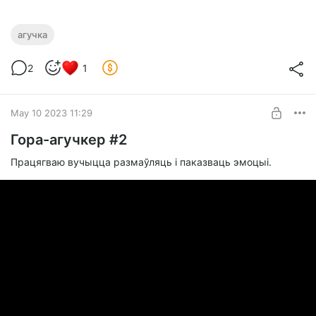
агучка
2
1
May 10 2023 11:29
Гора-агучкер #2
Працягваю вучыцца размаўляць і паказваць эмоцыі.