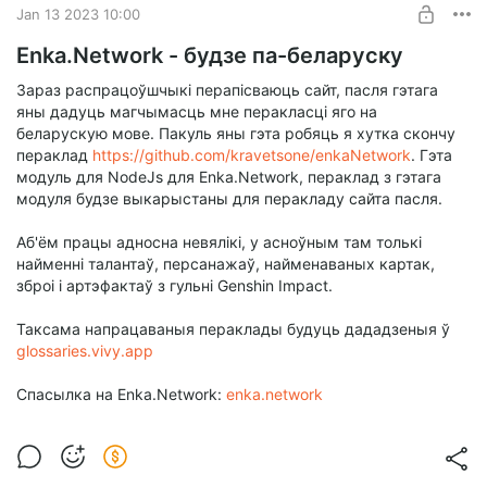
Jan 13 2023 10:00
Enka.Network - будзе па-беларуску
Зараз распрацоўшчыкі перапісваюць сайт, пасля гэтага
яны дадуць магчымасць мне перакласці яго на
беларускую мове. Пакуль яны гэта робяць я хутка скончу
пераклад
https://github.com/kravetsone/enkaNetwork
. Гэта
модуль для NodeJs для Enka.Network, пераклад з гэтага
модуля будзе выкарыстаны для перакладу сайта пасля.
Аб'ём працы адносна невялікі, у асноўным там толькі
найменні талантаў, персанажаў, найменаваных картак,
зброі і артэфактаў з гульні Genshin Impact.
Таксама напрацаваныя пераклады будуць дададзеныя ў
glossaries.vivy.app
Спасылка на Enka.Network:
enka.network