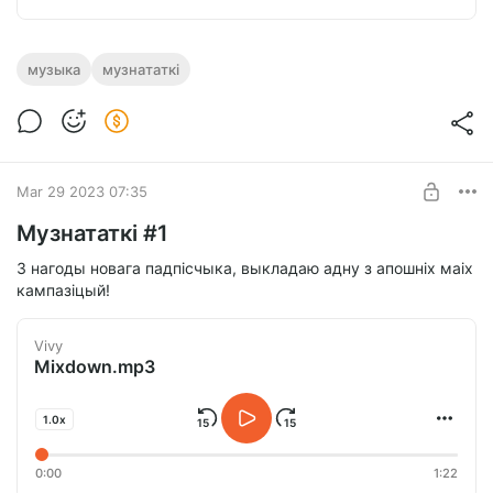
музыка
музнататкі
Mar 29 2023 07:35
Музнататкі #1
З нагоды новага падпісчыка, выкладаю адну з апошніх маіх
кампазіцый!
Vivy
Mixdown.mp3
1.0x
0:00
1:22