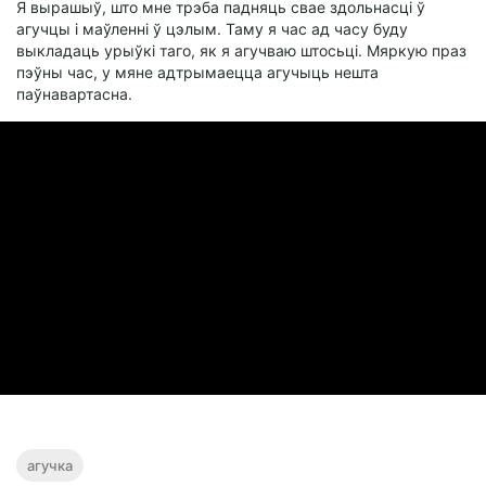
Я вырашыў, што мне трэба падняць свае здольнасці ў
агучцы і маўленні ў цэлым. Таму я час ад часу буду
выкладаць урыўкі таго, як я агучваю штосьці. Мяркую праз
пэўны час, у мяне адтрымаецца агучыць нешта
паўнавартасна.
агучка