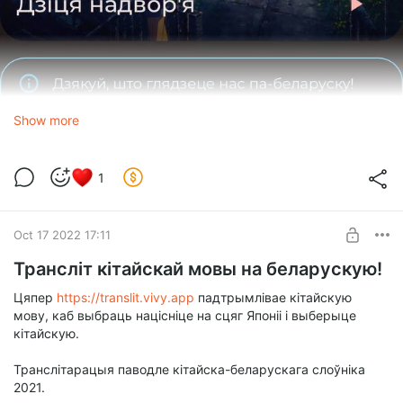
Show more
1
Oct 17 2022 17:11
Трансліт кітайскай мовы на беларускую!
Цяпер
https://translit.vivy.app
падтрымлівае кітайскую
мову, каб выбраць націсніце на сцяг Японіі і выберыце
кітайскую.
Транслітарацыя паводле кітайска-беларускага слоўніка
2021.