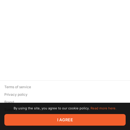
Terms of service
Privacy policy
Brand
By using the site, you agree to our cookie policy.
Read more here.
Support
© 2026 Zaya Solutions Limited. All rights reserved. All trademarks
I AGREE
are the property of their respective owners.