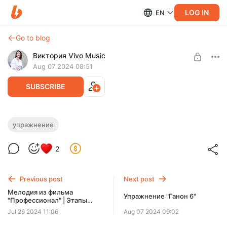
LOG IN
EN
Go to blog
Виктория Vivo Music
Aug 07 2024 08:51
SUBSCRIBE
Упражнение "Ганон 1" - для начинающих
упражнение
и продолжающих пианистов
Level required:
2
Con brio!🔥
2 видео: Упражнение "Ганон 1" - для начинающих
пианистов, медленный темп. Упражнение "Ганон 1" -
SUBSCRIBE
способы отработки для сдвига темпа.
Previous post
Next post
Мелодия из фильма
Упражнение "Ганон 6"
"Профессионал" | Этапы
разбора любого
Jul 26 2024 11:06
Aug 07 2024 09:02
произведения