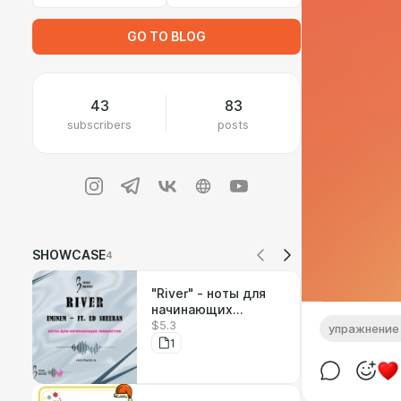
GO TO BLOG
43
83
subscribers
posts
SHOWCASE
4
"River" - ноты для
начинающих
$5.3
пианистов (Eminem
упражнение
feat. Ed Sheeran)
1