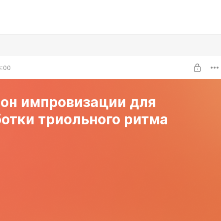
6:00
он импровизации для
ботки триольного ритма