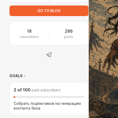
GO TO BLOG
18
286
subscribers
posts
GOALS
1
2
of
100
paid subscribers
Собрать подписчиков на генерацию
контента Эноа