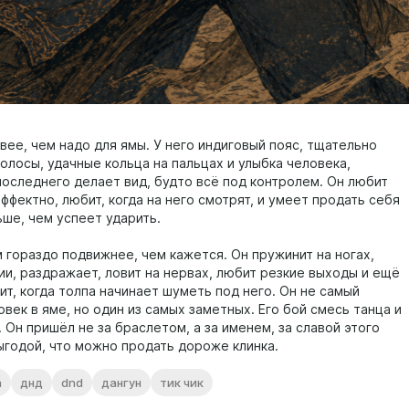
вее, чем надо для ямы. У него индиговый пояс, тщательно
олосы, удачные кольца на пальцах и улыбка человека,
последнего делает вид, будто всё под контролем. Он любит
ффектно, любит, когда на него смотрят, и умеет продать себя
ьше, чем успеет ударить.
 гораздо подвижнее, чем кажется. Он пружинит на ногах,
ии, раздражает, ловит на нервах, любит резкие выходы и ещё
т, когда толпа начинает шуметь под него. Он не самый
век в яме, но один из самых заметных. Его бой смесь танца и
 Он пришёл не за браслетом, а за именем, за славой этого
выгодой, что можно продать дороже клинка.
a
днд
dnd
дангун
тик чик