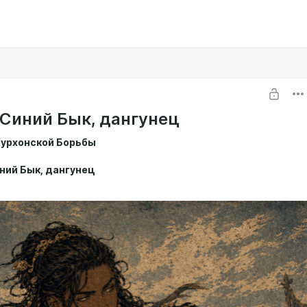
Синий Бык, дангунец
Хурхонской Борьбы
ний Бык, дангунец