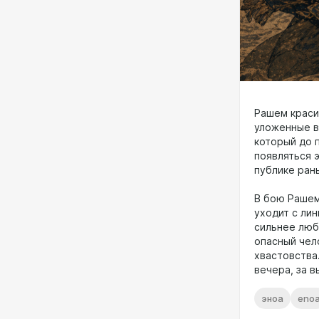
Рашем краси
уложенные в
который до 
появляться э
публике ран
В бою Рашем
уходит с лин
сильнее люби
опасный чело
хвастовства.
вечера, за 
эноа
eno