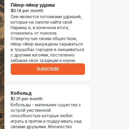
Пйюр-пйюр удриш
$0.14 per month
Они являются потомками удришей,
которые не смогли найти свой
Нармеш и, в конечном итоге,
отказались от поисков.
Отвергнутые своим обществом,
пйюр-пйюр вынуждены скрываться
в трущобах городов и смешиваться
с другими изгоями, постепенно
забывая свои традиции и корни.
SUBSCRIBE
Кобольд
$1.31 per month
Кобольды - маленькие существа с
острой умственной
способностью которые любят
играть в прятки и подшучивать над
своими друзьями. Множество