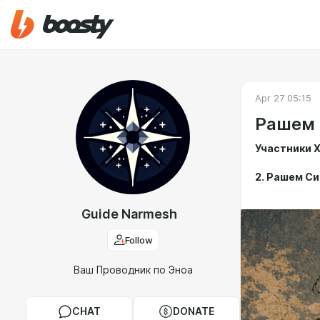
Apr 27 05:15
Рашем 
Участники 
2. Рашем Си
Guide Narmesh
Follow
Ваш Проводник по Эноа
CHAT
DONATE