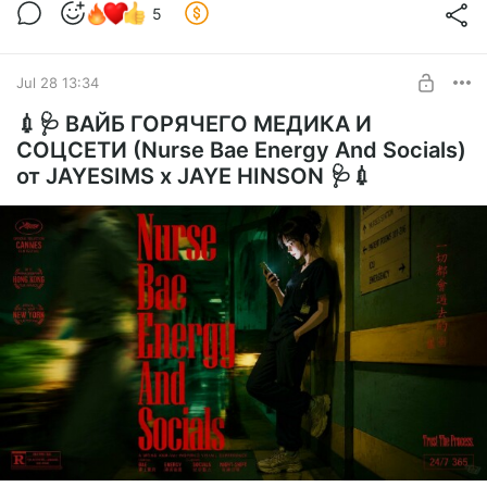
5
🧸
Назначить Опекуна
Выберите опекуна прямо из игрового меню симов!
Когда они рядышком → малыш чувствует себя «В тепле и
безопасности» (а взрослый получает мудлет «Заботливый
Jul 28 13:34
опекун»). Но если они слишком долго в разлуке → малыш
💉🩺 ВАЙБ ГОРЯЧЕГО МЕДИКА И
начинает капризничать с мудлетом «Где мой опекун?». (个_
个)
СОЦСЕТИ (Nurse Bae Energy And Socials)
💞
Взаимодействия с опекуном
от JAYESIMS x JAYE HINSON 🩺💉
Вам доступны новые милые действия: «Утешить моего
малыша» и «Похвалить моего малыша». После каждого из
них появляются свои особенные мудлеты! 💖