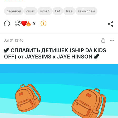
«Бесстрашный» за 1 000 баллов награды.
После получения этой черты сим:
• 🚫 никогда не получит страхи
перевод
симс
sims4
ts4
free
геймплей
• 😎 останется хладнокровным в любой ситуации
• 🔥 не дрогнет, даже если регулярно устраивает пожар у
9
себя дома
Jul 31 13:40
🦖 СПЛАВИТЬ ДЕТИШЕК (SHIP DA KIDS
OFF) от JAYESIMS x JAYE HINSON 🦖