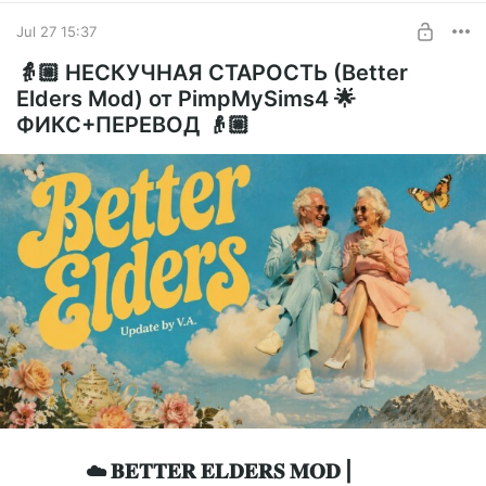
Jul 27 15:37
[UPDATE]_27.07.2026_DeredereTsundereYandereTraits_Fix+Translate_byVA.zip
zip
👵🏼 НЕСКУЧНАЯ СТАРОСТЬ (Better
9.55 Kb
Elders Mod) от PimpMySims4 🌟
ФИКС+ПЕРЕВОД 👴🏼
P.S. Посты, касающиеся обновлений модов,
раньше выходят в моем тг-канале "Реанимация"!
Если вы хотите отслеживать все обновления
заранее, то подпишитесь на тг :)
https://t.me/reanimatciaforsims
☁️ 𝐁𝐄𝐓𝐓𝐄𝐑 𝐄𝐋𝐃𝐄𝐑𝐒 𝐌𝐎𝐃 |