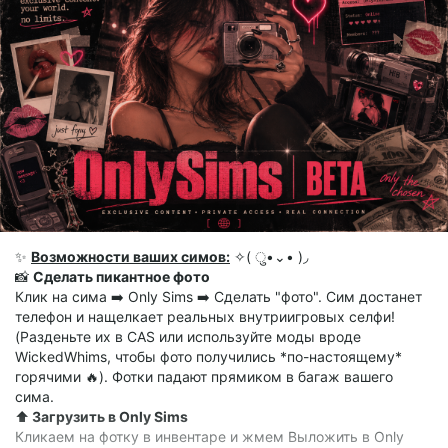
✨
Возможности ваших симов:
✧( ु•⌄• )◞
📸
Сделать пикантное фото
Клик на сима ➡️ Only Sims ➡️ Сделать "фото". Сим достанет
телефон и нащелкает реальных внутриигровых селфи!
(Разденьте их в CAS или используйте моды вроде
WickedWhims, чтобы фото получились *по-настоящему*
горячими 🔥). Фотки падают прямиком в багаж вашего
сима.
⬆️
Загрузить в Only Sims
Кликаем на фотку в инвентаре и жмем Выложить в Only