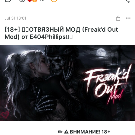
Jul 31 13:01
[18+] ❤️‍🔥ОТВЯЗНЫЙ МОД (Freak'd Out
Mod) от E404Phillips❤️‍🔥
✏️ ⚠️ ВНИМАНИЕ! 18+