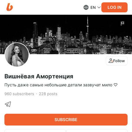
LOG IN
EN
Follow
Вишнёвая Амортенция
Пусть даже самые небольшие детали зазвучат мило ♡
960
subscribers
228
posts
SUBSCRIBE