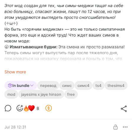
Этот мод создан для тех, чьи симы-медики тащат на себе
всю больницу, спасают жизни, пашут по 12 часов, но при
этом умудряются выглядеть просто сногсшибательно!
(✧ω✧)
Но быть «горячим медиком» — это не только симпатичная
форма, это еще и адский труд! Что ждет ваших симов в
новом моде:
🥱
Изматывающие будни:
Эта смена их просто размазала!
Теперь симы могут выпустить пар после тяжелого дня,
пожаловаться на нехватку персонала и поныть о том, что
начальство требует невозможного. Дайте им уже присесть
и выдохнуть! ( ╥ω╥ )
Show more
📱
Война с диванными экспертами:
Разносите в пух и прах
бредовые медицинские советы! Умоляйте знакомых
In bundle
перевод
симс
симс4
ts4
thesims4
перестать лечиться по комментариям из ТикТока, пока они
не сделали себе еще хуже. (＃`Д´)
mod
jayesims x jaye hinson
free
🍔
Никаких болячек за обедом:
Знакомая ситуация? Стоит
людям узнать, что вы медик, как начинаются фото со
8
словами: «Как думаешь, тут есть инфекция?». Подарите
симам возможность возмутиться: «Зая, я вообще-то
пытаюсь поесть!» (ノ°益°)ノ
Jul 28 12:31
🎓
Гордость за профессию:
Покажите всем, что ваш сим не