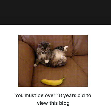
8:43
Ламия из видео про Новый Орлеан
You must be over 18 years old to
view this blog