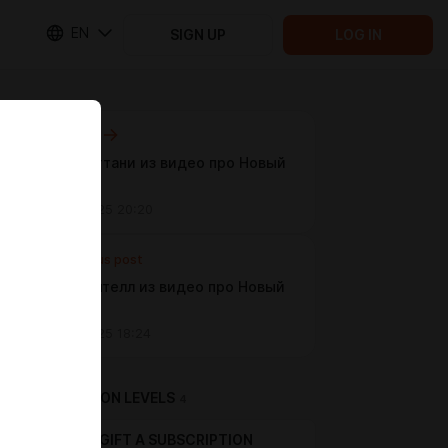
EN
SIGN UP
LOG IN
Next post
Хант Бриттани из видео про Новый
Орлеан
Aug 25 2025 20:20
Previous post
Лаво Шонтелл из видео про Новый
Орлеан
Aug 25 2025 18:24
SUBSCRIPTION LEVELS
4
GIFT A SUBSCRIPTION