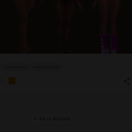
new orleans
новый орлеан
1
Go to all posts