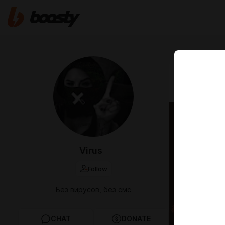
Aug 25 2025 1
Дюпри 
Virus
Follow
Без вирусов, без смс
CHAT
DONATE