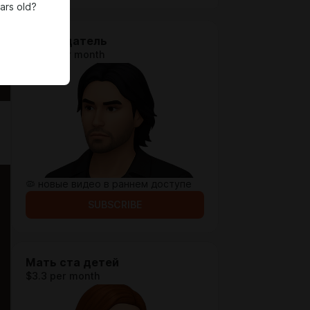
ars old?
Наблюдатель
$1.94 per month
🦠 новые видео в раннем доступе
SUBSCRIBE
Мать ста детей
$3.3 per month