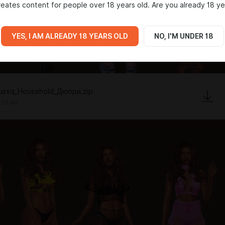
eates content for people over 18 years old. Are you already 18 ye
YES, I AM ALREADY 18 YEARS OLD
NO, I'M UNDER 18
rusxq_Household_Дюпри.zip
.33 Mb