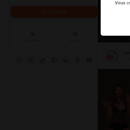
Virus
cr
GO TO BLOG
18
61
subscribers
posts
Vi
zip
441