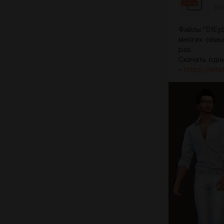
package
85
Файлы "01Eyb
многих семья
раз.
Скачать одн
-
https://sims