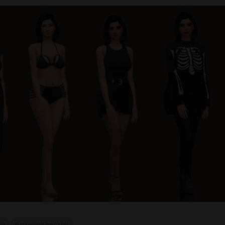
гс
ближний восток