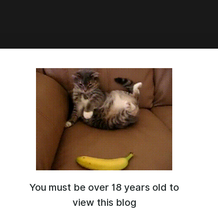
Аршакид из видео про Ближний
и Египет
You must be over 18 years old to
view this blog