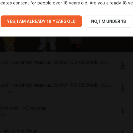
eates content for people over 18 years old. Are you already 18 ye
YES, I AM ALREADY 18 YEARS OLD
NO, I'M UNDER 18
Virusxq_Household_Аршакид_0x003415541d3d0ad0 pt1.zip
.55 Mb
Virusxq_Household_Аршакид_0x003415541d3d0ad0 pt2.zip
.24 Mb
Eyebrows - HQ.package
9.56 Mb
sc makeup.package