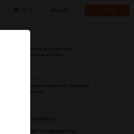
EN
SIGN UP
LOG IN
Next post
Семья Сасанид из видео про
Ближний Восток и Египет
Jan 19 13:48
Previous post
Семья Мидий из видео про Ближний
Восток и Египет
Jan 18 21:33
SUBSCRIPTION LEVELS
4
GIFT A SUBSCRIPTION