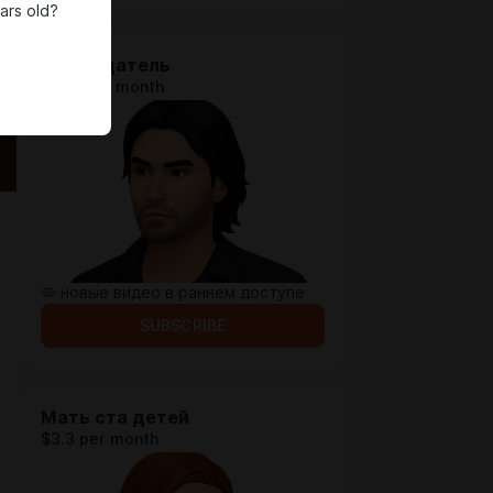
ars old?
Наблюдатель
$1.95 per month
🦠 новые видео в раннем доступе
SUBSCRIBE
Мать ста детей
$3.3 per month