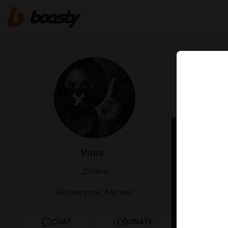
Jan 19 12:13
Семья 
Восток 
Virus
Follow
Без вирусов, без смс
CHAT
DONATE