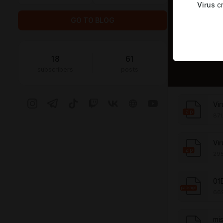
Virus
cr
GO TO BLOG
18
61
subscribers
posts
zip
871
zip
295
01
package
66
mi