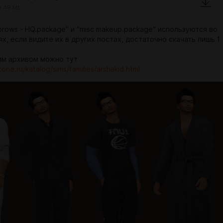
9.49 Mb
rows - HQ.package" и "misc makeup.package" используются во
х, если видите их в других постах, достаточно скачать лишь 1
им архивом можно тут
tone.ru/katalog/sims/families/arshakid.html