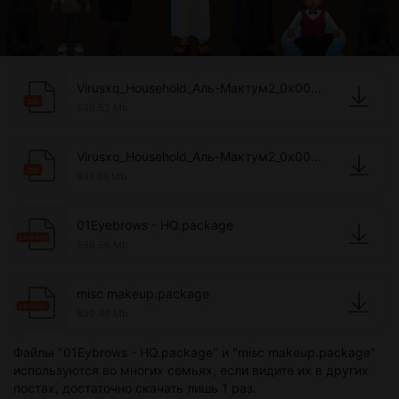
Virusxq_Household_Аль-Мактум2_0x003415541ca206f4 pt1.zip
zip
599.52 Mb
Virusxq_Household_Аль-Мактум2_0x003415541ca206f4 pt2.zip
zip
941.83 Mb
01Eyebrows - HQ.package
package
669.56 Mb
misc makeup.package
package
859.49 Mb
Файлы "01Eybrows - HQ.package" и "misc makeup.package"
используются во многих семьях, если видите их в других
постах, достаточно скачать лишь 1 раз.