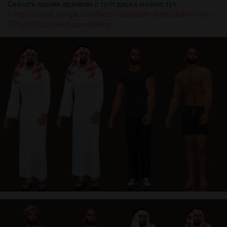
Скачать одним архивом с гугл диска можно тут
-
https://drive.google.com/file/d/1abj0I89knKdM3tB90kV5yc-
TEVyCK7Uq/view?usp=sharing