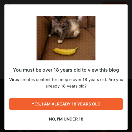
LOG IN
EN
Go to blog
Virus
Dec 24 2025 07:49
SUBSCRIBE
Семья Аль-Мактум из видео про
You must be over 18 years old to view this blog
Ближний Восток и Египет
Virus
creates content for people over 18 years old. Are you
already 18 years old?
YES, I AM ALREADY 18 YEARS OLD
NO, I'M UNDER 18