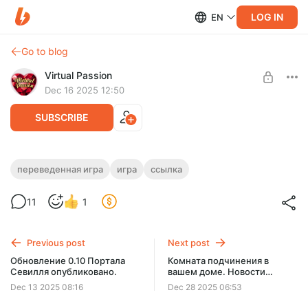
LOG IN
EN
Go to blog
Virtual Passion
Dec 16 2025 12:50
SUBSCRIBE
Месть Инанны [v.3.3] (2025) [Ren’Py]
переведенная игра
игра
ссылка
[AtemX Games]
Level required:
11
1
Доступ к переведённым играм
То, что кажется началом волшебной сказки, быстро
оборачивается более суровой реальностью. Чтобы занять
UNLOCK POST
свое место в этом новом мире...
Previous post
Next post
Обновление 0.10 Портала
Комната подчинения в
Limited (27 remaining)
Севилля опубликовано.
вашем доме. Новости
28.12.25
Dec 13 2025 08:16
Dec 28 2025 06:53