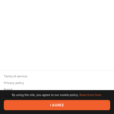
Terms of service
Privacy policy
Brand
By using the site, you agree to our cookie policy.
Read more here.
Support
© 2026 Zaya Solutions Limited. All rights reserved. All trademarks
I AGREE
are the property of their respective owners.