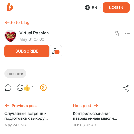
LOG IN
EN
Go to blog
Virtual Passion
May 31 07:00
SUBSCRIBE
Подготовка к обновлению: финальные
новости
штрихи перед релизом
Level required:
1
Доступ к новостям
SUBSCRIBE
Previous post
Next post
Случайные встречи и
Контроль сознания:
подготовка к выходу
извращенные мысли
обновления. Новости
[v.0.286] [Ren’Py] (2025)
May 24 05:31
Jun 03 06:49
Портала Севилля.
[specialmind]