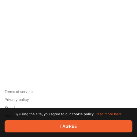
Terms of service
Privacy policy
Brand
By using the site, you agree to our cookie policy.
Read more here.
Support
© 2026 Zaya Solutions Limited. All rights reserved. All trademarks
I AGREE
are the property of their respective owners.