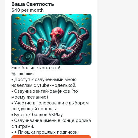
Ваша Светлость
$40 per month
Еще больше контента!
🥯Плюшки:
▪︎ Доступ к озвученными мною
новеллам с vtube-моделькой.
▪︎ Озвучка хентай-фанфиков (по
моему желанию)
▪︎ Участие в голосовании с выбором
следующей новеллы.
▪︎ Буст х7 баллов VKPlay
▪︎ Озвучивание имени в конце ролика
с титрами.
▪︎ + Плюшки прошлых подписок.