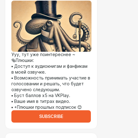
Ууу, тут уже поинтереснее ~
🥯Плюшки:
▪︎ Доступ к аудиокнигам и фанфикам
в моей озвучке.
▪︎ Возможность принимать участие в
голосовании и решать, что будет
озвучено следующим.
▪︎ Буст баллов х5 на VKPlay.
▪︎ Ваше имя в титрах видео.
▪︎ +Плюшки прошлых подписок 😊
SUBSCRIBE