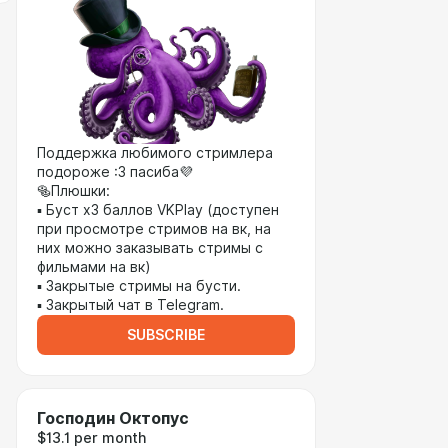
Поддержка любимого стримлера
подороже :3 пасиба💜
🥯Плюшки:
▪︎ Буст х3 баллов VKPlay (доступен
при просмотре стримов на вк, на
них можно заказывать стримы с
фильмами на вк)
▪︎ Закрытые стримы на бусти.
▪︎ Закрытый чат в Telegram.
SUBSCRIBE
Господин Октопус
$13.1 per month