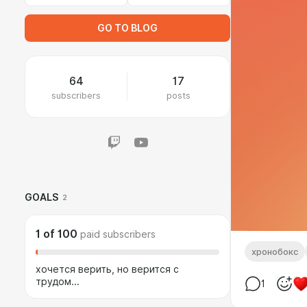
GO TO BLOG
64
17
subscribers
posts
GOALS
2
1
of
100
paid subscribers
хронобокс
хочется верить, но верится с
трудом...
1