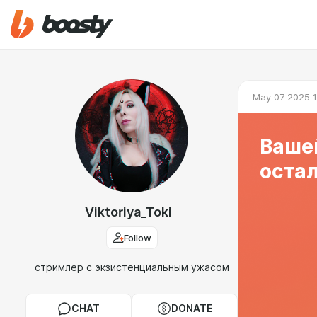
May 07 2025 1
Вашей
оста
Viktoriya_Toki
Follow
стримлер с экзистенциальным ужасом
CHAT
DONATE