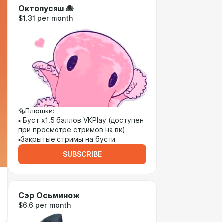
Октопусяш 🐙
$1.31 per month
🥯Плюшки:
▪︎ Буст х1.5 баллов VKPlay (доступен
при просмотре стримов на вк)
▪︎Закрытые стримы на бусти
SUBSCRIBE
Сэр Осьминож
$6.6 per month