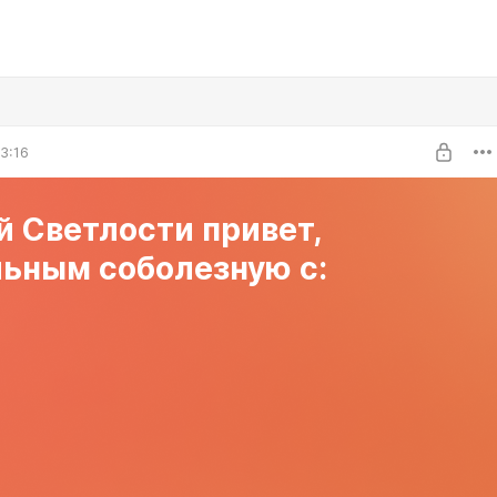
3:16
 Светлости привет,
льным соболезную с: