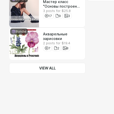
Мастер класс
"Основы построения
3 posts for $25.8
фигуры"
17
9
3
Bundle
Акварельные
зарисовки
2 posts for $19.4
7
2
8
VIEW ALL