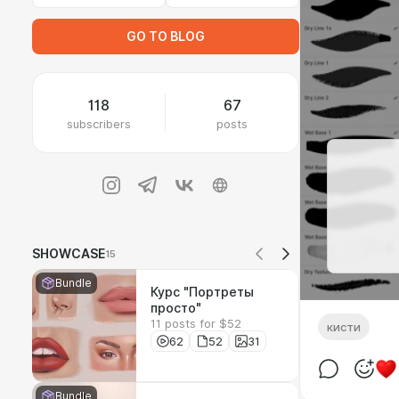
GO TO BLOG
118
67
subscribers
posts
SHOWCASE
15
Bundle
Курс "Портреты
просто"
11 posts for $52
кисти
62
52
31
Bundle