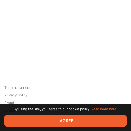
Terms of service
Privacy policy
Brand
By using the site, you agree to our cookie policy.
Read more here.
Support
© 2026 Zaya Solutions Limited. All rights reserved. All trademarks
I AGREE
are the property of their respective owners.