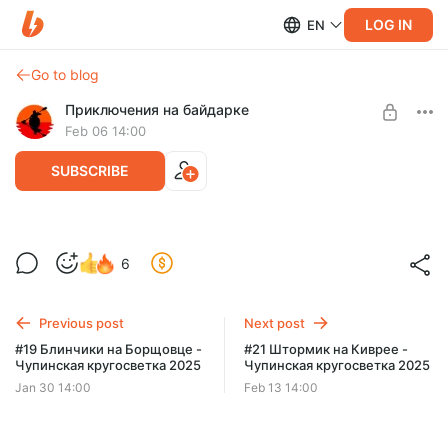
LOG IN
EN
Go to blog
Приключения на байдарке
Feb 06 14:00
SUBSCRIBE
#20 С Борщовца на Киврей - Чупинская
6
кругосветка 2025
Level required:
Зритель
Попрощавшись с Борщовцем, отправился на Пестяной, а
оттуда на Киврей, который оказался свободен.
Previous post
Next post
SUBSCRIBE
#19 Блинчики на Борщовце -
#21 Штормик на Киврее -
Чупинская кругосветка 2025
Чупинская кругосветка 2025
Jan 30 14:00
Feb 13 14:00