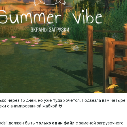
ько через 15 дней, но уже туда хочется. Подвезла вам четыре
узки с анимированной жабкой 🐸
Mods" должен быть
только один файл
с заменой загрузочного