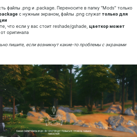
сть файлы .png и .package. Переносите в папку "Mods" только
.package
с нужным экраном
,
файлы .png служат
только для
ции
те, что если у вас стоит reshade/gshade,
цветкор может
от оригинала
льно пишите, если возникнут какие-то проблемы с экранами