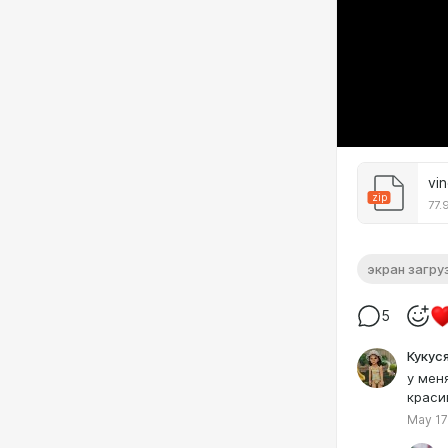
vi
zip
77.
экран загру
5
Кукус
у мен
краси
May 17