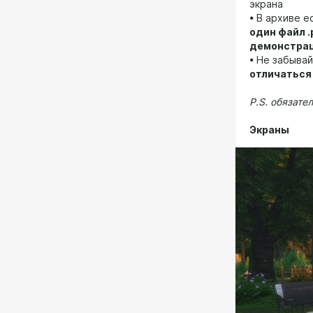
экрана
• В архиве е
один файл 
демонстра
• Не забывай
отличаться
P.S. обязате
Экраны