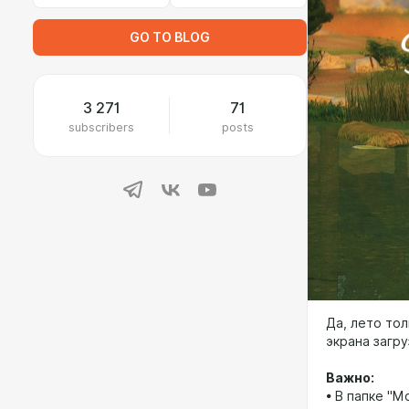
GO TO BLOG
3 271
71
subscribers
posts
Да, лето тол
экрана загр
Важно:
• В папке "