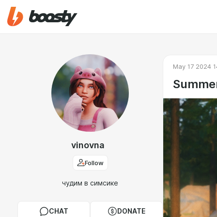
May 17 2024 1
Summer
vinovna
Follow
чудим в симсике
CHAT
DONATE