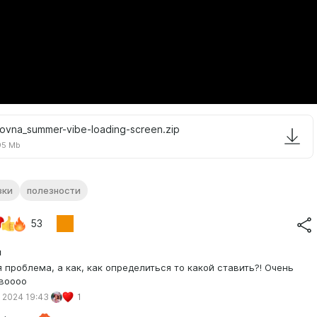
novna_summer-vibe-loading-screen.zip
95 Mb
зки
полезности
53
я
я проблема, а как, как определиться то какой ставить?! Очень
воооо
 2024 19:43
1