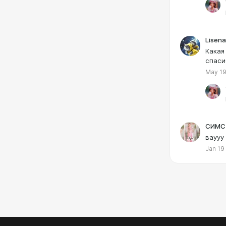
Lisena
Какая
спасиб
May 19
СИМС 
ваууу
Jan 19